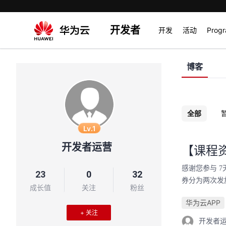
开发者
开发
活动
Prog
博客
全部
Lv.1
开发者运营
【课程
感谢您参与 
23
0
32
券分为两次发
成长值
关注
粉丝
华为云APP
+ 关注
开发者