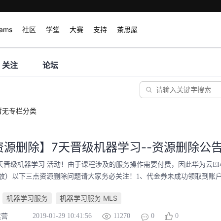
rams
社区
学堂
大赛
支持
茶思屋
关注
论坛
暂无专栏分类
资源删除】7天晋级机器学习--资源删除公
7天晋级机器学习 活动！由于课程涉及的服务操作需要付费，因此华为云
放）以下三点资源删除问题请大家务必关注！1、代金券未成功领取到账户
机器学习服务
机器学习服务 MLS
2019-01-29 10:41:56
11270
0
0
运营