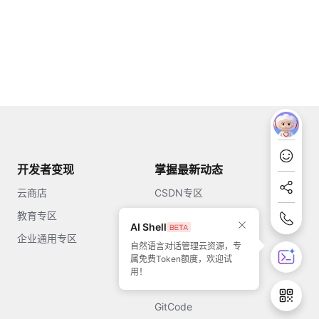
开发者变现
掌握最新动态
云商店
CSDN专区
教育专区
知乎
AI Shell
企业通用专区
开源中国
自然语言对话管理云资源，专
属免费Token额度，欢迎试
51CTO
用！
今日头条
GitCode