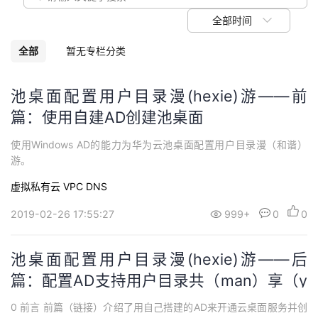
我
注
的
开
全部时间
的
Programs
发
全部
暂无专栏分类
支
者
池桌面配置用户目录漫(hexie)游——前
篇：使用自建AD创建池桌面
持
学
使用Windows AD的能力为华为云池桌面配置用户目录漫（和谐）
我
堂
游。
虚拟私有云 VPC
DNS
的
我
我
2019-02-26 17:55:27
999+
0
0
技
的
的
我
池桌面配置用户目录漫(hexie)游——后
术
云
课
的
我
篇：配置AD支持用户目录共（man）享（y
支
声
程
认
的
我
ou）
0 前言 前篇（链接）介绍了用自己搭建的AD来开通云桌面服务并创