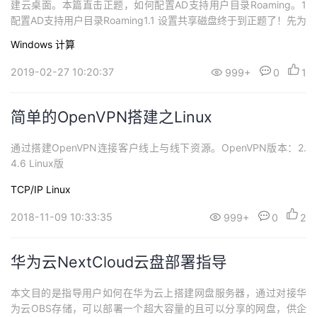
建云桌面。本篇直击正题，如何配置AD支持用户目录Roaming。1
持
建
证
实
的
配置AD支持用户目录Roaming1.1 设置共享磁盘终于到正题了！先为
用户目录们创建一个Roaming的地方。因为AD跟云桌面都在一个VP
议
验
收
Windows
计算
C下（同一网络环境），所以用最简单直接的Windows共享文件夹
的方式来存放用户Roaming的数据。新创建...
2019-02-27 10:20:37
999+
0
1
藏
简单的OpenVPN搭建之Linux
通过搭建OpenVPN连接客户线上与线下资源。OpenVPN版本：2.
4.6 Linux版
TCP/IP
Linux
2018-11-09 10:33:35
999+
0
2
华为云NextCloud云盘部署指导
本文目的是指导用户如何在华为云上搭建网盘服务器，通过对接华
为云OBS存储，可以部署一个超大容量的且可以分享的网盘，供企