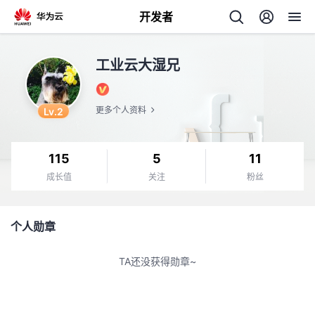
开发者
返
工业云大湿兄
回
Lv.2
更多个人资料
115
5
11
个
成长值
关注
粉丝
我
人
个人勋章
的
主
TA还没获得勋章~
开
页
发