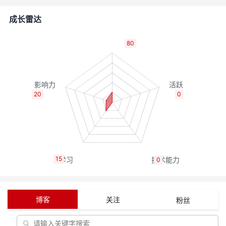
者
成长雷达
我
80
的
我
博
的
我
20
0
客
论
的
我
坛
圈
的
我
15
0
子
直
的
我
我
播
活
的
博客
关注
粉丝
我
动
关
的