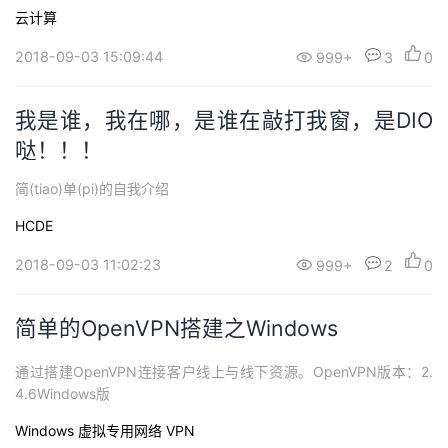
密码。当需要实现自动连接时，手工输入密码显然是不可行的，那
云计算
么我们可以使用密钥方式或者使用基于主机的互信。---本文以华为
云上的Centos 6.5为例基于密钥的ssh互信1 原理远程主机（clien
2018-09-03 15:09:44
999+
3
0
t）生成一...
我是谁，我在哪，是谁在敲打我窗，是DIO
哒！！！
简(tiao)单(pi)的自我介绍
HCDE
2018-09-03 11:02:23
999+
2
0
简单的OpenVPN搭建之Windows
通过搭建OpenVPN连接客户线上与线下资源。OpenVPN版本：2.
4.6Windows版
Windows
虚拟专用网络 VPN