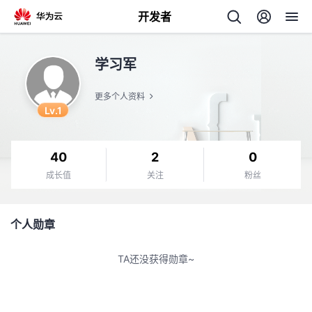
开发者
返
学习军
回
更多个人资料
Lv.1
40
2
0
个
成长值
关注
粉丝
我
人
个人勋章
我
的
主
TA还没获得勋章~
我
的
开
页
我
的
开
发