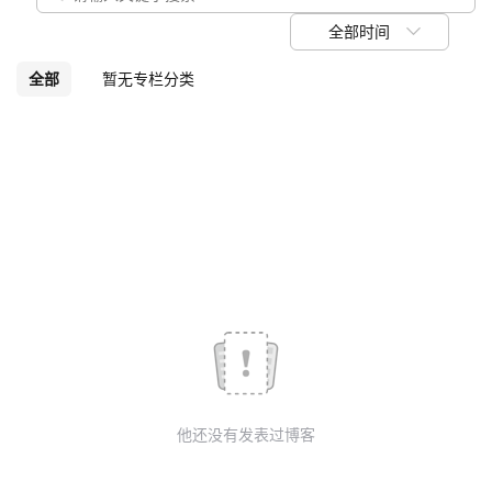
议
注
验
收
全部时间
藏
全部
暂无专栏分类
他还没有发表过博客