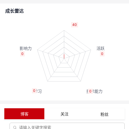
的
Programs
发
者
成长雷达
支
者
我
40
持
学
的
我
我
堂
博
的
我
0
0
的
我
客
论
的
我
我
技
的
坛
圈
的
我
的
我
0
0
术
云
子
直
的
我
课
的
我
支
声
播
活
的
程
认
的
我
博客
关注
粉丝
持
建
动
关
证
实
的