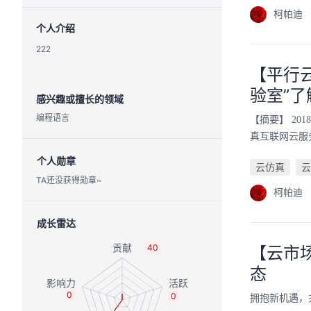
柯帕迪
个人介绍
222
【平行
验室”了
感兴趣或擅长的领域
编程语言
【摘要】 2
真互联网云服
个人勋章
云仿真
云
TA还没获得勋章~
柯帕迪
成长雷达
40
【云市
态
0
0
拥抱新机遇，