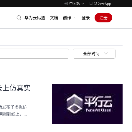
中国站
华为云App
华为云码道
文档
创作
登录
注册
全部时间
云上仿真实
市场发布了虚拟仿
到线上，...