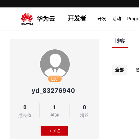
开发者
开发
活动
Prog
博客
全部
Lv.1
yd_83276940
0
1
0
成长值
关注
粉丝
+ 关注