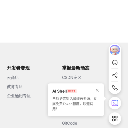
开发者变现
掌握最新动态
云商店
CSDN专区
教育专区
知乎
AI Shell
企业通用专区
开源中国
自然语言对话管理云资源，专
属免费Token额度，欢迎试
51CTO
用！
今日头条
GitCode