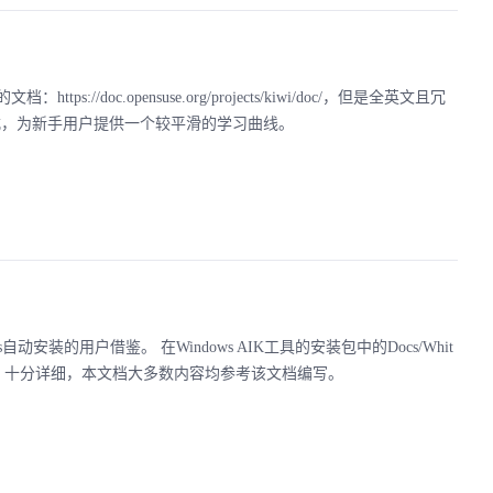
oc.opensuse.org/projects/kiwi/doc/，但是全英文且冗
式，为新手用户提供一个较平滑的学习曲线。
安装的用户借鉴。 在Windows AIK工具的安装包中的Docs/Whit
像的基础步骤，十分详细，本文档大多数内容均参考该文档编写。