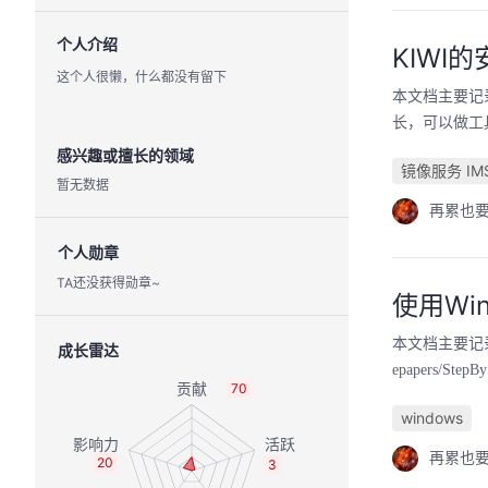
个人介绍
KIWI
这个人很懒，什么都没有留下
本文档主要记录了镜
长，可以做工
感兴趣或擅长的领域
镜像服务 IM
暂无数据
再累也
个人勋章
TA还没获得勋章~
使用Wi
本文档主要记录了
成长雷达
epapers
70
windows
再累也
20
3