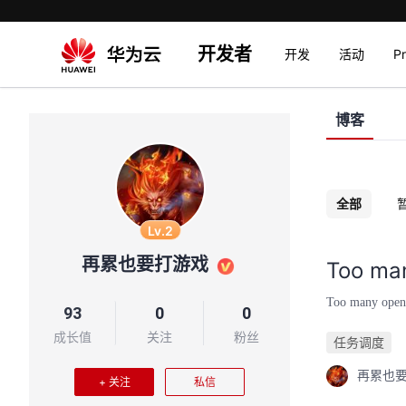
开发者
开发
活动
P
博客
全部
Lv.2
再累也要打游戏
Too m
Too many
93
0
0
成长值
关注
粉丝
任务调度
再累也
+ 关注
私信