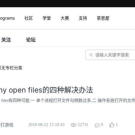
rograms
社区
学堂
大赛
支持
茶思屋
关注
论坛
暂无专栏分类
any open files的四种解决办法
 open files有四种可能:一 单个进程打开文件句柄数过多,二 操作系统打开的文件
2018-08-22 15:10:43
52731
0
1
要打游戏