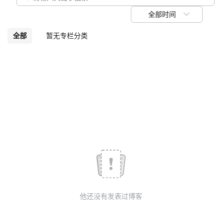
我
注
的
开
全部时间
的
Programs
发
全部
暂无专栏分类
支
者
持
学
我
堂
的
我
我
技
的
的
我
术
云
课
的
我
他还没有发表过博客
支
声
程
认
的
我