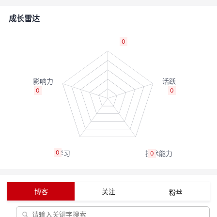
者
成长雷达
我
0
的
我
博
的
我
0
0
客
论
的
我
坛
圈
的
我
0
0
子
直
的
我
我
播
活
的
博客
关注
粉丝
我
动
关
的