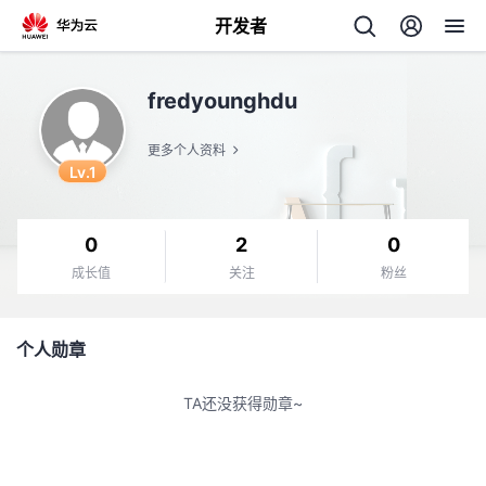
开发者
返
fredyounghdu
回
更多个人资料
Lv.1
0
2
0
个
成长值
关注
粉丝
我
人
个人勋章
的
主
TA还没获得勋章~
开
页
发