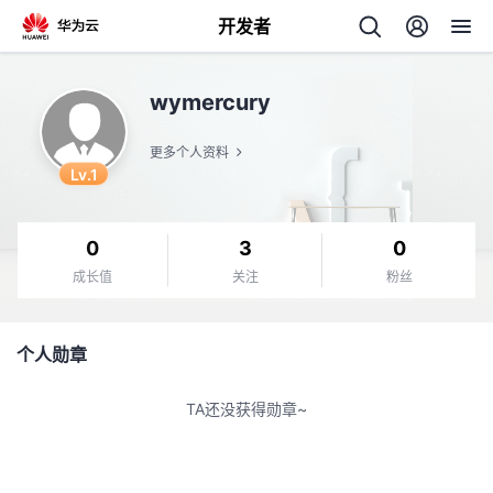
开发者
返
wymercury
回
更多个人资料
Lv.1
0
3
0
个
成长值
关注
粉丝
我
人
个人勋章
的
主
TA还没获得勋章~
开
页
发