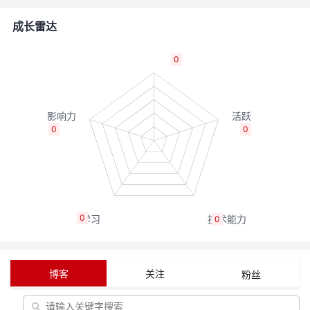
者
成长雷达
我
0
的
我
博
的
我
0
0
客
论
的
我
坛
圈
的
我
0
0
子
直
的
我
我
播
活
的
博客
关注
粉丝
我
动
关
的