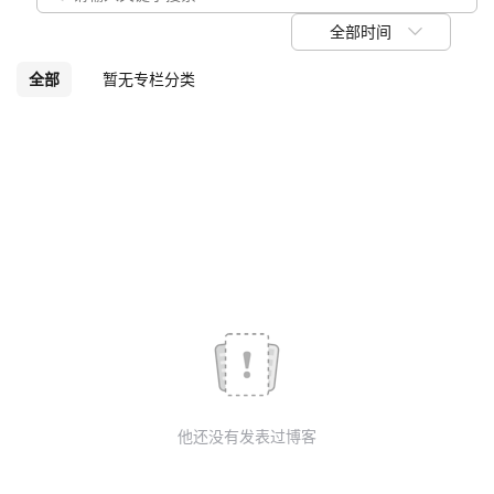
我
注
的
开
全部时间
的
Programs
发
全部
暂无专栏分类
支
者
持
学
我
堂
的
我
我
技
的
的
我
术
云
课
的
我
他还没有发表过博客
支
声
程
认
的
我