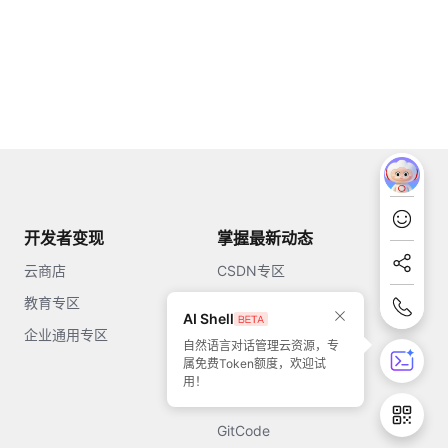
开发者变现
掌握最新动态
云商店
CSDN专区
教育专区
知乎
AI Shell
企业通用专区
开源中国
自然语言对话管理云资源，专
属免费Token额度，欢迎试
51CTO
用！
今日头条
GitCode