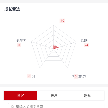
的
Programs
发
者
成长雷达
支
者
我
40
持
学
的
我
我
堂
博
的
我
0
24
的
我
客
论
的
我
我
技
的
坛
圈
的
我
的
我
0
0
术
云
子
直
的
我
课
的
我
支
声
播
活
的
程
认
的
我
博客
关注
粉丝
持
建
动
关
证
实
的