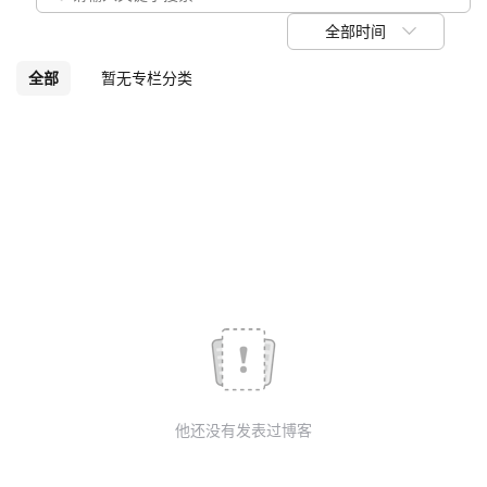
议
注
验
收
全部时间
藏
全部
暂无专栏分类
他还没有发表过博客