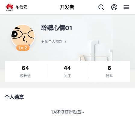
开发者
返
聆聽心情01
回
更多个人资料
Lv.2
64
44
6
个
成长值
关注
粉丝
我
人
个人勋章
我
的
主
TA还没获得勋章~
我
的
开
页
我
的
开
发