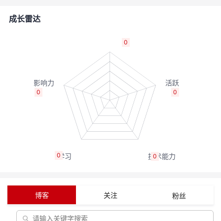
者
成长雷达
我
0
的
我
博
的
我
0
0
客
论
的
我
坛
圈
的
我
0
0
子
直
的
我
我
播
活
的
博客
关注
粉丝
我
动
关
的