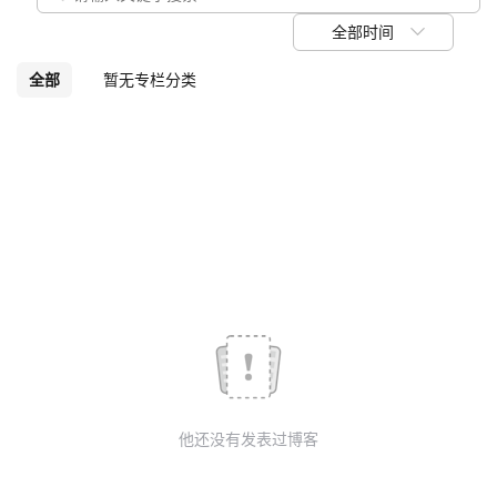
我
注
的
开
全部时间
的
Programs
发
全部
暂无专栏分类
支
者
持
学
我
堂
的
我
我
技
的
的
我
术
云
课
的
我
他还没有发表过博客
支
声
程
认
的
我