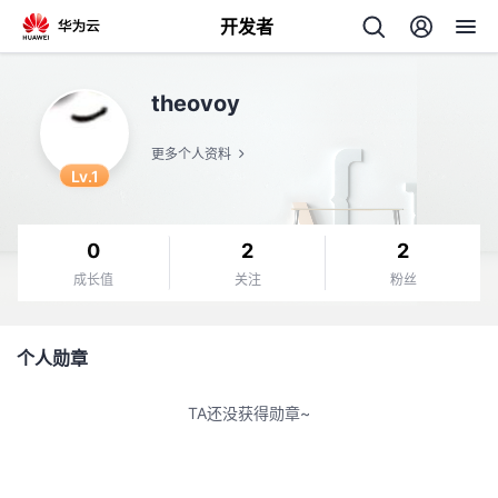
开发者
返
theovoy
回
更多个人资料
Lv.1
0
2
2
个
成长值
关注
粉丝
我
人
个人勋章
的
主
TA还没获得勋章~
开
页
发