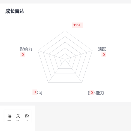
的
Programs
发
者
成长雷达
支
者
我
1220
持
学
的
我
我
堂
博
的
我
0
0
的
我
客
论
的
我
我
技
的
坛
圈
的
我
的
我
0
0
术
云
子
直
的
我
课
的
我
支
声
播
活
的
程
认
的
我
博
关
粉
客
注
丝
持
建
动
关
证
实
的