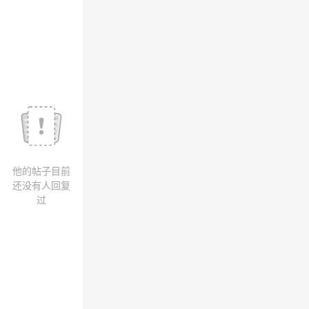
议
注
验
收
藏
他的帖子目前
还没有人回复
过