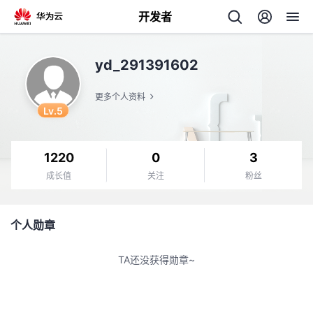
开发者
返
yd_291391602
回
更多个人资料
Lv.5
1220
0
3
个
成长值
关注
粉丝
我
人
个人勋章
我
的
主
TA还没获得勋章~
我
的
开
页
我
的
开
发