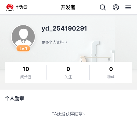
开发者
返
yd_254190291
回
更多个人资料
Lv.1
10
0
0
个
成长值
关注
粉丝
我
人
个人勋章
我
的
主
TA还没获得勋章~
我
的
开
页
我
的
开
发