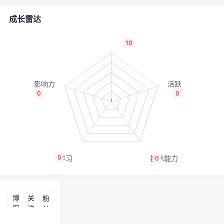
的
Programs
发
者
成长雷达
支
者
我
10
持
学
的
我
我
堂
博
的
我
0
0
的
我
客
论
的
我
我
技
的
坛
圈
的
我
的
我
0
0
术
云
子
直
的
我
课
的
我
支
声
播
活
的
程
认
的
我
博
关
粉
客
注
丝
持
建
动
关
证
实
的