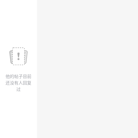
议
注
验
收
藏
他的帖子目前
还没有人回复
过