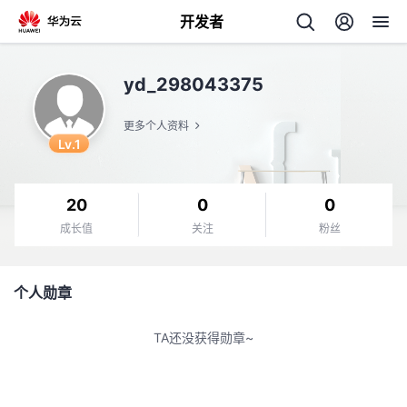
开发者
返
yd_298043375
回
更多个人资料
Lv.1
20
0
0
个
成长值
关注
粉丝
我
人
个人勋章
的
主
TA还没获得勋章~
开
页
发