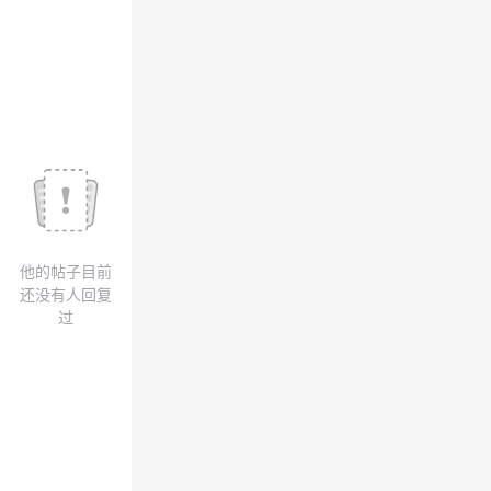
我
注
的
开
的
Programs
发
支
者
持
学
我
堂
他的帖子目前
的
我
我
还没有人回复
过
技
的
的
我
术
云
课
的
我
支
声
程
认
的
我