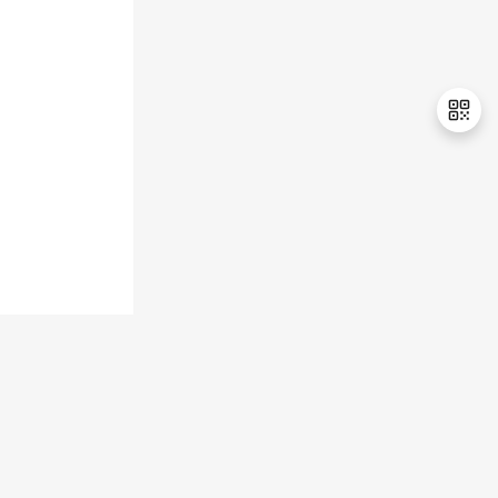
持
建
证
实
的
议
验
收
藏
退
出
登
录