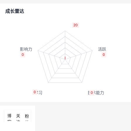
者
成长雷达
我
20
的
我
博
的
我
0
0
客
论
的
我
坛
圈
的
我
0
0
子
直
的
我
我
播
活
的
博
关
粉
客
注
丝
我
动
关
的