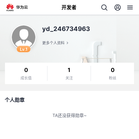
开发者
返
yd_246734963
回
更多个人资料
Lv.1
0
1
0
个
成长值
关注
粉丝
我
人
个人勋章
的
主
TA还没获得勋章~
开
页
发