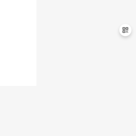
持
建
证
实
的
议
验
收
藏
退
出
登
录