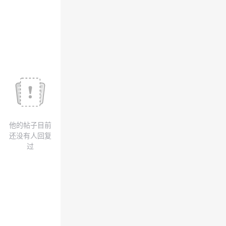
我
注
的
开
的
Programs
发
支
者
持
学
我
堂
他的帖子目前
的
我
我
还没有人回复
过
技
的
的
我
术
云
课
的
我
支
声
程
认
的
我