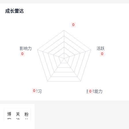
者
成长雷达
我
0
的
我
博
的
我
0
0
客
论
的
我
坛
圈
的
我
0
0
子
直
的
我
我
播
活
的
博
关
粉
客
注
丝
我
动
关
的