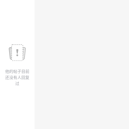
我
注
的
开
的
Programs
发
支
者
持
学
我
堂
他的帖子目前
的
我
我
还没有人回复
过
技
的
的
我
术
云
课
的
我
支
声
程
认
的
我