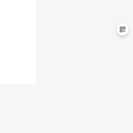
持
建
证
实
的
议
验
收
藏
退
出
登
录