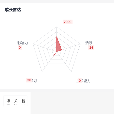
者
成长雷达
我
2090
的
我
博
的
我
0
24
客
论
的
我
坛
圈
的
我
30
0
子
直
的
我
我
播
活
的
博
关
粉
客
注
丝
我
动
关
的