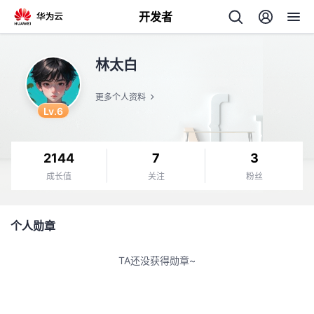
开发者
返
林太白
回
更多个人资料
Lv.6
2144
7
3
个
成长值
关注
粉丝
我
人
个人勋章
的
主
TA还没获得勋章~
开
页
发