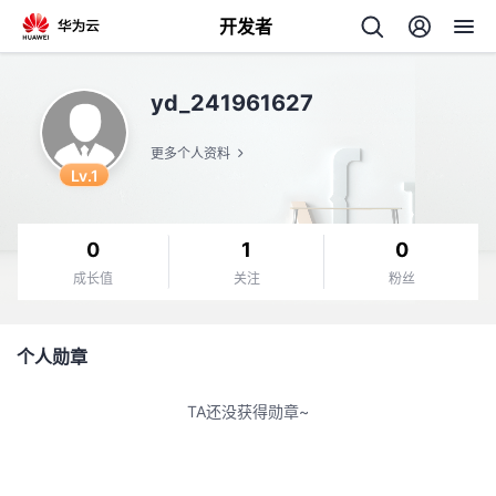
开发者
返
yd_241961627
回
更多个人资料
Lv.1
0
1
0
个
成长值
关注
粉丝
我
人
个人勋章
我
的
主
TA还没获得勋章~
我
的
开
页
我
的
开
发