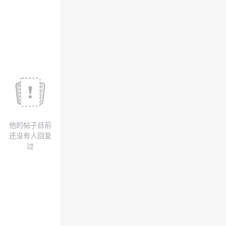
议
注
验
收
藏
他的帖子目前
还没有人回复
过