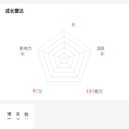
的
Programs
发
者
成长雷达
支
者
我
0
持
学
的
我
我
堂
博
的
我
0
0
的
我
客
论
的
我
我
技
的
坛
圈
的
我
的
我
0
0
术
云
子
直
的
我
课
的
我
支
声
播
活
的
程
认
的
我
博
关
粉
客
注
丝
持
建
动
关
证
实
的