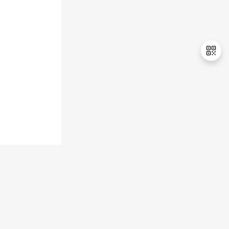
持
建
证
实
的
议
验
收
藏
退
出
登
录