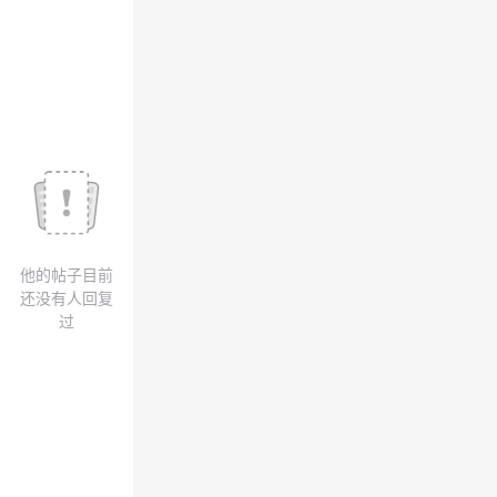
我
注
的
开
的
Programs
发
支
者
持
学
我
堂
他的帖子目前
的
我
我
还没有人回复
过
技
的
的
我
术
云
课
的
我
支
声
程
认
的
我