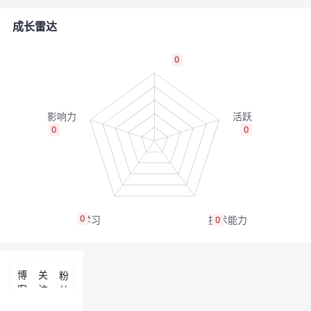
者
成长雷达
我
0
的
我
博
的
我
0
0
客
论
的
我
坛
圈
的
我
0
0
子
直
的
我
我
播
活
的
博
关
粉
客
注
丝
我
动
关
的