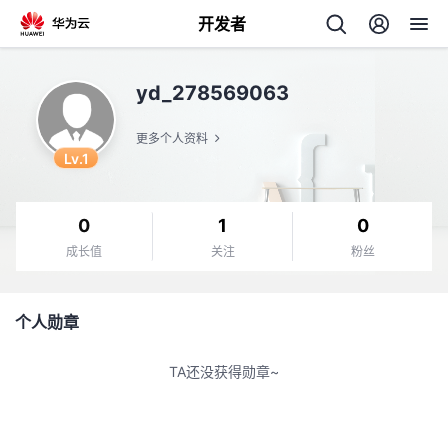
开发者
返
yd_278569063
回
更多个人资料
Lv.1
0
1
0
个
成长值
关注
粉丝
我
人
个人勋章
的
主
TA还没获得勋章~
开
页
发