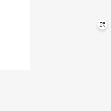
持
建
证
实
的
议
验
收
藏
退
出
登
录