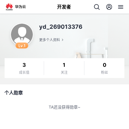
开发者
返
yd_269013376
回
更多个人资料
Lv.1
3
1
0
个
成长值
关注
粉丝
我
人
个人勋章
的
主
TA还没获得勋章~
开
页
发