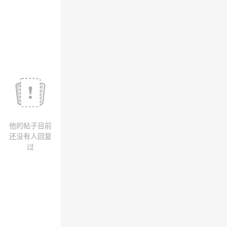
我
注
的
开
的
Programs
发
支
者
持
学
我
堂
他的帖子目前
的
我
我
还没有人回复
过
技
的
的
我
术
云
课
的
我
支
声
程
认
的
我