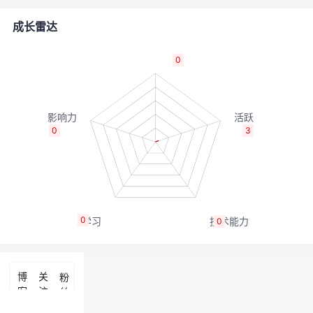
者
成长雷达
我
0
的
我
博
的
我
0
3
客
论
的
我
坛
圈
的
我
0
0
子
直
的
我
我
播
活
的
博
关
粉
客
注
丝
我
动
关
的