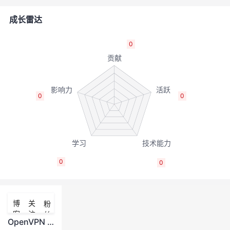
者
成长雷达
我
0
的
我
博
的
我
0
0
客
论
的
我
坛
圈
的
我
0
0
子
直
的
我
我
播
活
的
博
关
粉
客
注
丝
我
动
关
的
OpenVPN Connect国内下载地址