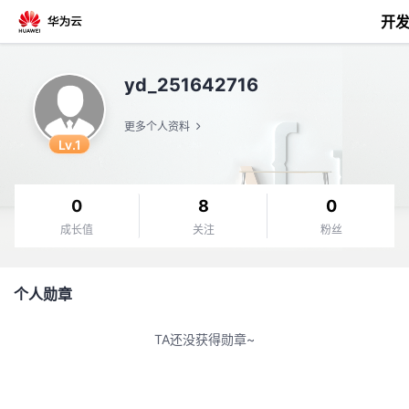
开
返
yd_251642716
回
更多个人资料
Lv.1
0
8
0
个
成长值
关注
粉丝
我
人
个人勋章
的
主
TA还没获得勋章~
开
页
发