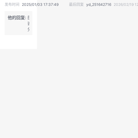
发布时间
2025/01/03 17:37:49
最后回复
yd_251642716
2026/02/19 1
我
注
的
开
他的回复:
感
的
Programs
发
谢
分
享，
支
者
非
常
持
学
适
用，
点
我
堂
赞
顶
的
我
起
我
来。
技
的
的
我
术
云
课
的
我
支
声
程
认
的
我