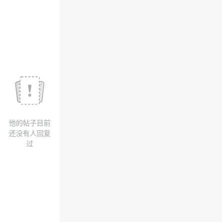
议
注
验
收
藏
他的帖子目前
还没有人回复
过