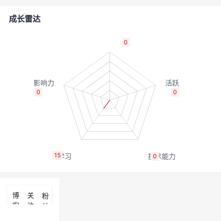
的
Programs
发
者
成长雷达
支
者
我
0
持
学
的
我
我
堂
博
的
我
0
0
的
我
客
论
的
我
我
技
的
坛
圈
的
我
的
我
15
0
术
云
子
直
的
我
课
的
我
支
声
播
活
的
程
认
的
我
博
关
粉
客
注
丝
持
建
动
关
证
实
的