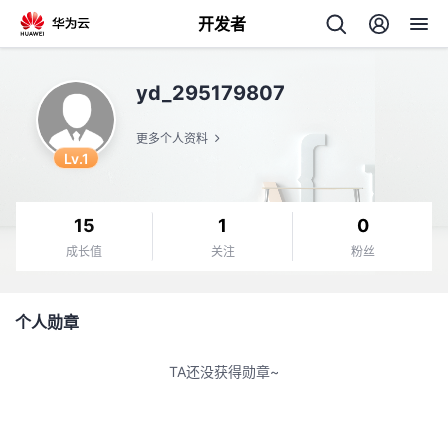
开发者
返
yd_295179807
回
更多个人资料
Lv.1
15
1
0
个
成长值
关注
粉丝
我
人
个人勋章
我
的
主
TA还没获得勋章~
我
的
开
页
我
的
开
发