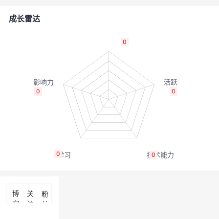
者
成长雷达
我
0
的
我
博
的
我
0
0
客
论
的
我
坛
圈
的
我
0
0
子
直
的
我
我
播
活
的
博
关
粉
客
注
丝
我
动
关
的