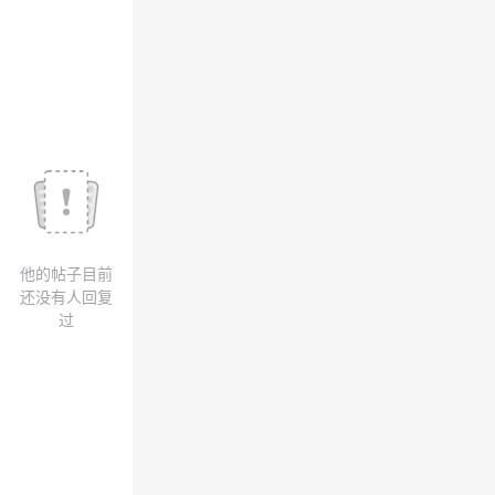
我
注
的
开
的
Programs
发
支
者
持
学
我
堂
他的帖子目前
的
我
我
还没有人回复
过
技
的
的
我
术
云
课
的
我
支
声
程
认
的
我