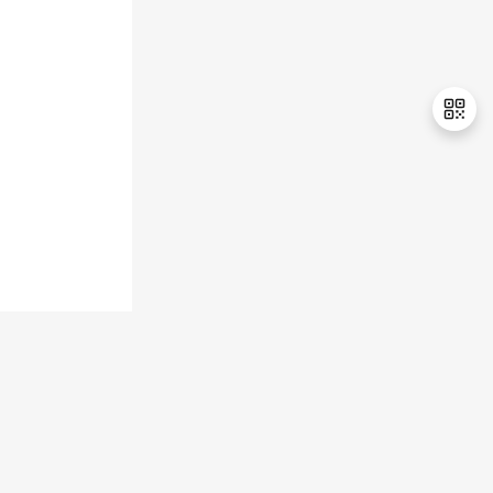
持
建
证
实
的
议
验
收
藏
退
出
登
录