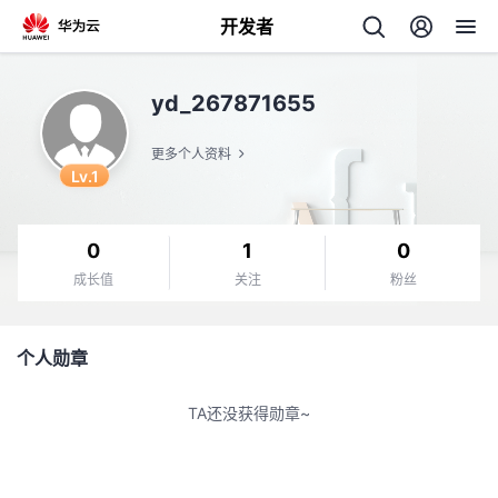
开发者
返
yd_267871655
回
更多个人资料
Lv.1
0
1
0
个
成长值
关注
粉丝
我
人
个人勋章
的
主
TA还没获得勋章~
开
页
发