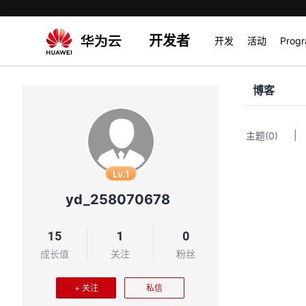
开发者
开发
活动
Prog
博客
|
主题
(0)
Lv.1
yd_258070678
15
1
0
成长值
关注
粉丝
+ 关注
私信