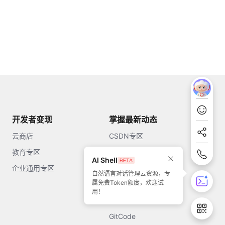
开发者变现
掌握最新动态
云商店
CSDN专区
教育专区
知乎
AI Shell
企业通用专区
开源中国
自然语言对话管理云资源，专
属免费Token额度，欢迎试
51CTO
用！
今日头条
GitCode