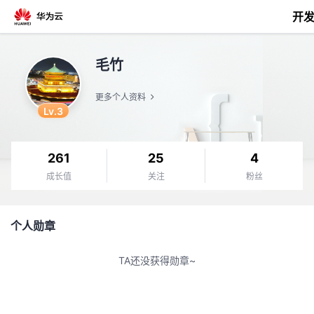
开
返
毛竹
回
更多个人资料
Lv.3
261
25
4
个
成长值
关注
粉丝
我
人
个人勋章
的
主
TA还没获得勋章~
开
页
发