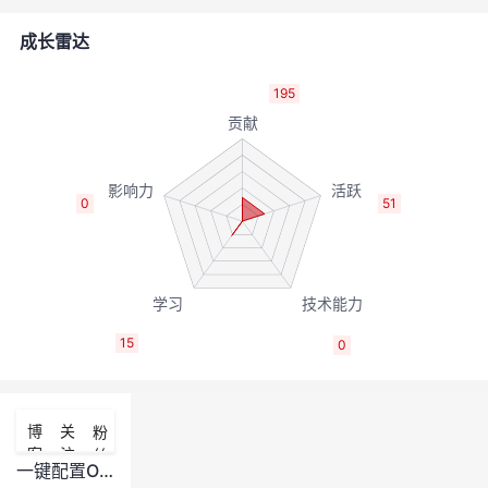
者
成长雷达
我
195
的
我
博
的
我
0
51
客
论
的
我
坛
圈
的
我
15
0
子
直
的
我
我
播
活
的
博
关
粉
客
注
丝
我
动
关
的
一键配置OS core工具