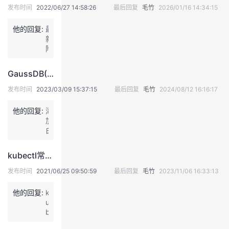
发布时间
2022/06/27 14:58:26
最后回复
毛竹
2026/01/16 14:34:15
我
注
的
开
他的回复:
最
的
Programs
发
新
附
件 近
支
者
期
GaussDB(DWS)扩容之DMS_安装Collection微服务、DMS_安装Monitor微服务工步失败
H
持
学
C
发布时间
2023/03/09 15:37:15
最后回复
毛竹
2024/08/12 16:16:17
E
配
他的回复:
我
添
堂
置
加
后
白
的
我
失
我
名
效，
单
kubectl常用命令
需
后
技
的
的
我
修
还
发布时间
2021/06/25 09:50:59
最后回复
毛竹
2023/11/06 16:33:13
改.
需
术
云
b
课
的
我
要
他的回复:
k
a
让
u
s
白
支
声
程
认
的
我
b
h
名
e
r
单