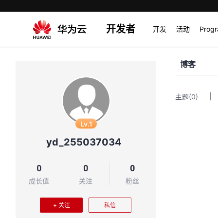
开发者
开发
活动
Prog
博客
|
主题
(0)
Lv.1
yd_255037034
0
0
0
成长值
关注
粉丝
+ 关注
私信