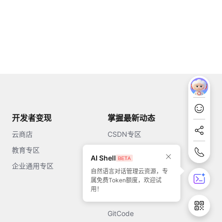
开发者变现
掌握最新动态
云商店
CSDN专区
教育专区
知乎
AI Shell
企业通用专区
开源中国
自然语言对话管理云资源，专
属免费Token额度，欢迎试
51CTO
用！
今日头条
GitCode