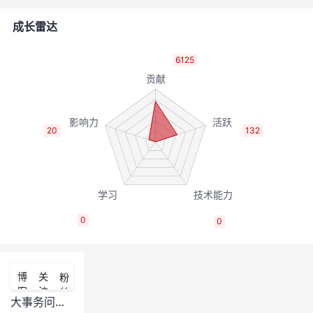
者
成长雷达
我
6125
的
我
博
的
我
20
132
客
论
的
我
坛
圈
的
我
0
0
子
直
的
我
我
播
活
的
博
关
粉
客
注
丝
我
动
关
的
大事务问题详解