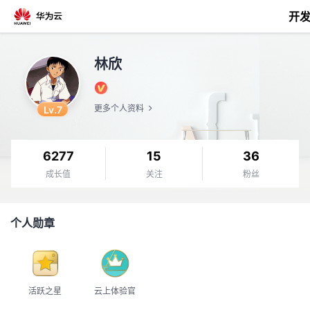
开
返
林欣
回
Lv.7
更多个人资料
6277
15
36
个
成长值
关注
粉丝
我
人
个人勋章
的
主
开
页
活跃之星
云上体验官
发