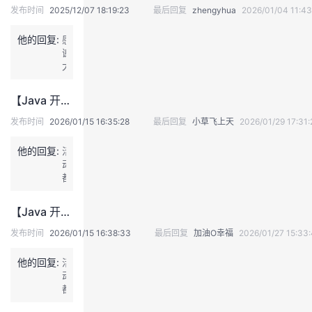
发布时间
2025/12/07 18:19:23
最后回复
zhengyhua
2026/01/04 11:43
我
注
的
开
他的回复:
感
的
Programs
发
谢
大
佬
支
者
的
【Java 开发日记】我们来说说 ThreadLocal 的原理，使用场景及内存泄漏问题
分
持
学
享
发布时间
2026/01/15 16:35:28
最后回复
小草飞上天
2026/01/29 17:31:
他的回复:
我
活
堂
动
都
的
我
我
结
束
【Java 开发日记】有了解过 SpringBoot 的参数配置吗？
了，
技
的
的
我
你
发布时间
2026/01/15 16:38:33
最后回复
加油O幸福
2026/01/27 15:33
还
术
云
课
的
我
在
他的回复:
活
这
动
边
支
声
程
认
的
我
都
发
结
吗？