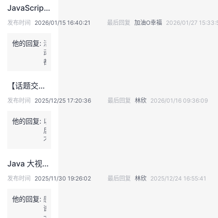
束
持
建
证
实
的
JavaScript 核心特性综合实战 —— 从函数到对象的深度应用
不
了，
看
你
发布时间
2026/01/15 16:40:21
最后回复
加油O幸福
2026/01/27 15:33:
群
议
验
收
还
么
在
他的回复:
活
这
藏
动
边
都
发
结
吗？
束
【话题交流】谈谈人工智能产品可能会给我们的生活带来什么改变？
不
了，
看
你
发布时间
2025/12/25 17:20:36
最后回复
林欣
2026/01/16 09:36:09
群
还
么
在
他的回复:
以
这
后
边
不
发
用
吗？
工
Java 大视界 -- Java 大数据在智能教育个性化学习资源推荐中的冷启动解决方案
不
作
看
了，
发布时间
2025/11/30 19:26:02
最后回复
林欣
2025/12/24 16:55:41
群
让
么
A
他的回复:
感
I
谢
在
大