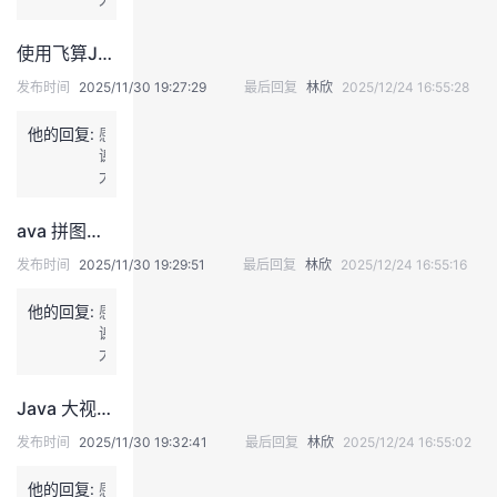
工
佬
厂
的
使用飞算JavaAI快速搭建药房管理系统
干
分
活
享
发布时间
2025/11/30 19:27:29
最后回复
林欣
2025/12/24 16:55:28
即
可
他的回复:
感
谢
大
佬
的
ava 拼图小游戏开发全记录：从 0 到 1 实现经典益智项目
分
享
发布时间
2025/11/30 19:29:51
最后回复
林欣
2025/12/24 16:55:16
他的回复:
感
谢
大
佬
的
Java 大视界 --Java 大数据机器学习模型在金融风险压力测试中的应用与验证
分
享
发布时间
2025/11/30 19:32:41
最后回复
林欣
2025/12/24 16:55:02
他的回复:
感