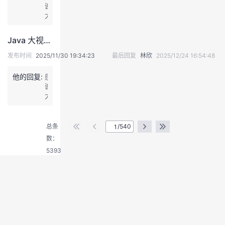
谢
大
佬
的
Java 大视界 -- Java 大数据在智能教育虚拟学习环境构建与用户体验优化中的应用
分
享
发布时间
2025/11/30 19:34:23
最后回复
林欣
2025/12/24 16:54:48
他的回复:
感
谢
大
退
佬
出
的
登
分
总条
/540
享
录
数：
5393