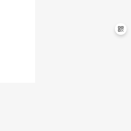
持
建
证
实
的
议
验
收
藏
退
出
登
录