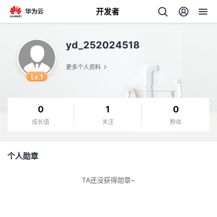
开发者
返
yd_252024518
回
更多个人资料
Lv.1
0
1
0
个
成长值
关注
粉丝
我
人
个人勋章
的
主
TA还没获得勋章~
开
页
发