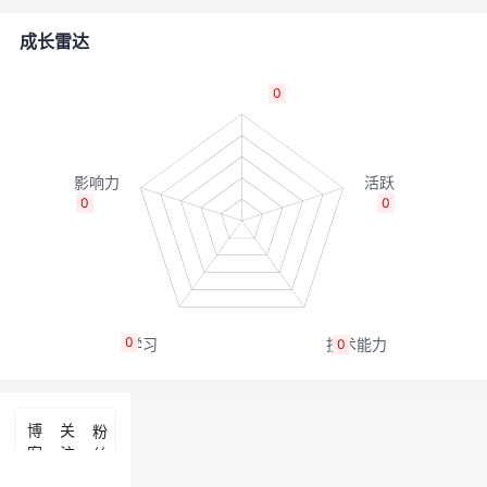
者
成长雷达
我
0
的
我
博
的
我
0
0
客
论
的
我
坛
圈
的
我
0
0
子
直
的
我
我
播
活
的
博
关
粉
客
注
丝
我
动
关
的