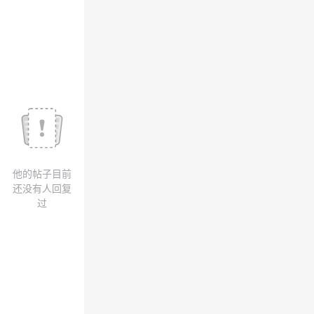
我
注
的
开
的
Programs
发
支
者
持
学
我
堂
他的帖子目前
的
我
我
还没有人回复
过
技
的
的
我
术
云
课
的
我
支
声
程
认
的
我