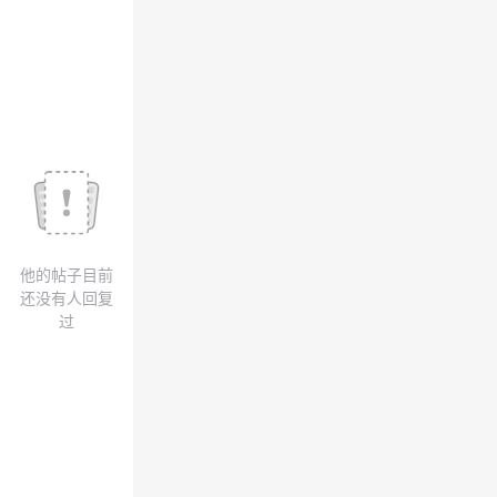
议
注
验
收
藏
他的帖子目前
还没有人回复
过