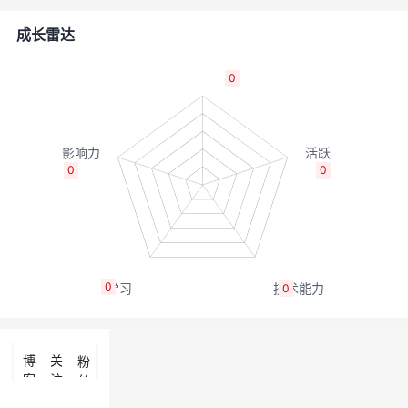
的
Programs
发
者
成长雷达
支
者
我
0
持
学
的
我
我
堂
博
的
我
0
0
的
我
客
论
的
我
我
技
的
坛
圈
的
我
的
我
0
0
术
云
子
直
的
我
课
的
我
支
声
播
活
的
程
认
的
我
博
关
粉
客
注
丝
持
建
动
关
证
实
的