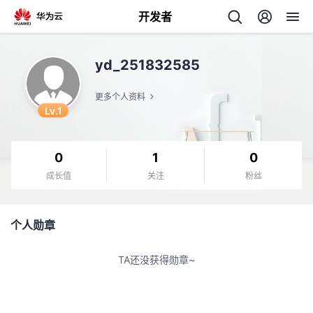
开发者
返
yd_251832585
回
更多个人资料
Lv.1
0
1
0
个
成长值
关注
粉丝
我
人
个人勋章
我
的
主
TA还没获得勋章~
我
的
开
页
我
的
开
发