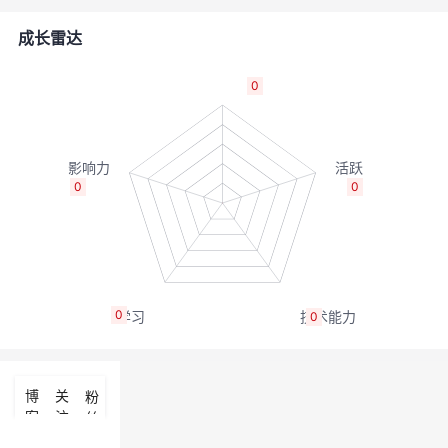
者
成长雷达
我
0
的
我
博
的
我
0
0
客
论
的
我
坛
圈
的
我
0
0
子
直
的
我
我
播
活
的
博
关
粉
客
注
丝
我
动
关
的