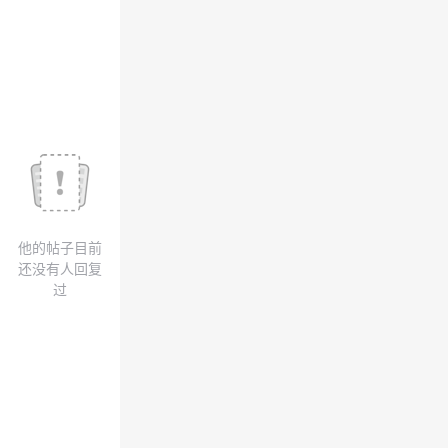
我
注
的
开
的
Programs
发
支
者
持
学
我
堂
他的帖子目前
的
我
我
还没有人回复
过
技
的
的
我
术
云
课
的
我
支
声
程
认
的
我