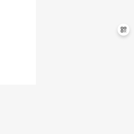
持
建
证
实
的
议
验
收
藏
退
出
登
录