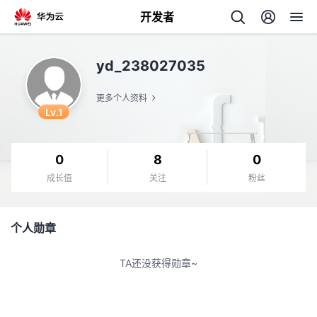
开发者
返
yd_238027035
回
更多个人资料
Lv.1
0
8
0
个
成长值
关注
粉丝
我
人
个人勋章
的
主
TA还没获得勋章~
开
页
发