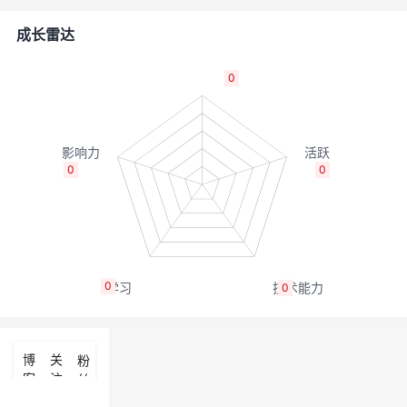
者
成长雷达
我
0
的
我
博
的
我
0
0
客
论
的
我
坛
圈
的
我
0
0
子
直
的
我
我
播
活
的
博
关
粉
客
注
丝
我
动
关
的