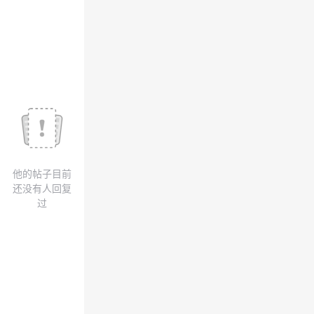
我
注
的
开
的
Programs
发
支
者
持
学
我
堂
他的帖子目前
的
我
我
还没有人回复
过
技
的
的
我
术
云
课
的
我
支
声
程
认
的
我