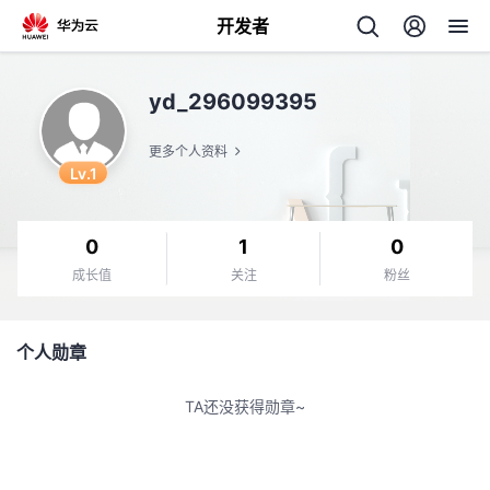
开发者
返
yd_296099395
回
更多个人资料
Lv.1
0
1
0
个
成长值
关注
粉丝
我
人
个人勋章
的
主
TA还没获得勋章~
开
页
发