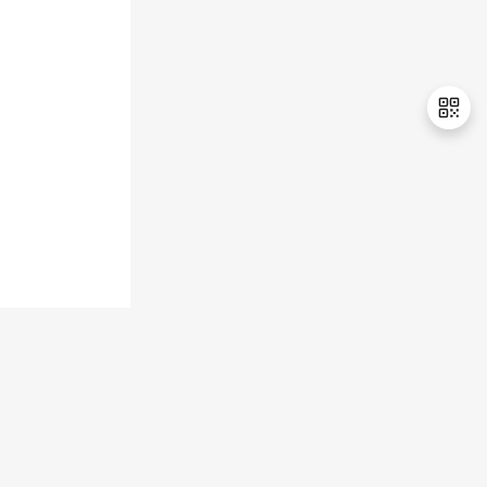
持
建
证
实
的
议
验
收
藏
退
出
登
录