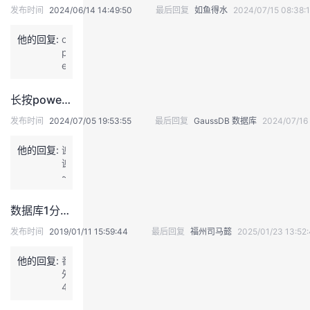
发布时间
2024/06/14 14:49:50
最后回复
如鱼得水
2024/07/15 08:38:
我
注
的
开
他的回复:
o
的
Programs
发
p
e
n
支
者
g
长按power键异常关机后Opengauss数据库无法用gs_om命令启动
a
持
学
u
发布时间
2024/07/05 19:53:55
最后回复
GaussDB 数据库
2024/07/16 
s
s
他的回复:
我
谢
堂
可
谢
以
~
的
我
支
我
~!
持
数据库1分钟DBA系列大合集来啦，请速速收藏：）
的
技
的
的
我
操
发布时间
2019/01/11 15:59:44
最后回复
福州司马懿
2025/01/23 13:52
作
术
云
系
课
的
我
他的回复:
番
统
外
也
支
声
程
认
的
我
4
很
走
有