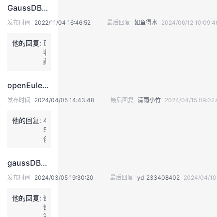
丢
限，
持
建
证
实
的
GaussDB问题定位及问题处理相关语句
了？
至
4
少
发布时间
2022/11/04 16:46:52
最后回复
如鱼得水
2024/06/12 10:09:4
议
验
收
0
w
4
i
他的回复:
已
了。。。
n
藏
收
d
藏
o
w
openEuler系统通过shell脚本安装opengauss 5.0.0企业版
s
是
发布时间
2024/04/05 14:43:48
最后回复
清雨小竹
2024/04/15 09:02
不
支
他的回复:
4.
持
5
的，
创
L
建
i
o
n
gaussDB是否支持私有化部署？
p
u
e
发布时间
2024/03/05 19:30:20
最后回复
yd_233408402
2024/04/10 
x
n
也
g
只
他的回复:
谢
a
是
谢
u
部
答