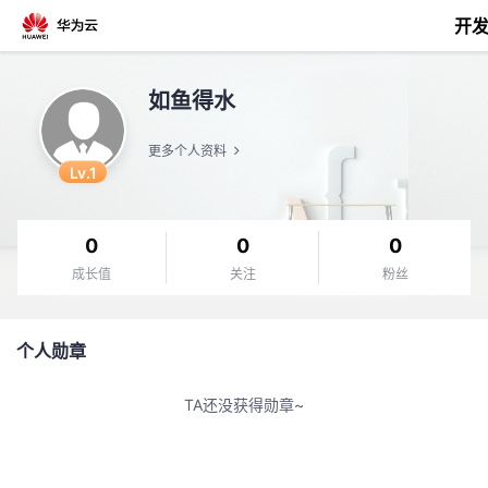
开
返
如鱼得水
回
更多个人资料
Lv.1
0
0
0
个
成长值
关注
粉丝
我
人
个人勋章
的
主
TA还没获得勋章~
开
页
发