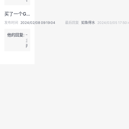
s
分
复，
s
支
不
买了一个GaussDB的一主两备，能不能扩容成一主三备
安
持。
过
装
详
您
发布时间
2024/02/08 09:19:04
最后回复
如鱼得水
2024/03/05 17:50:
路
情
给
径，
可
的
退
他的回复:
一
c
参
链
主
出
o
考
接
两
登
p
官
访
备
y
录
方
问
这
安
文
不
种
装
档。
了。
形
包、
式
c
不
l
支
u
持
s
扩
t
展。
e
r
配
置
文
件