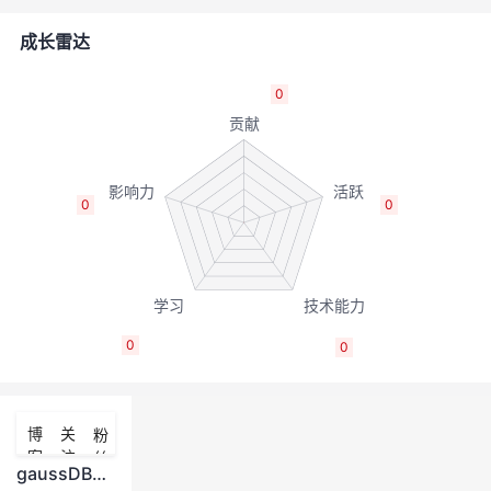
者
成长雷达
我
0
的
我
博
的
我
0
0
客
论
的
我
坛
圈
的
我
0
0
子
直
的
我
我
播
活
的
博
关
粉
客
注
丝
我
动
关
的
gaussDB是否能像mysql一样在windows和linux安装呢，如果可以是在哪里下载相关安装包呢