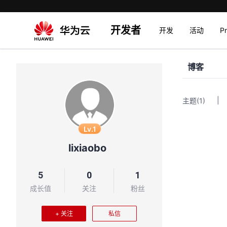
开发者
开发
活动
P
博客
|
主题
(1)
Lv.1
lixiaobo
5
0
1
成长值
关注
粉丝
+ 关注
私信