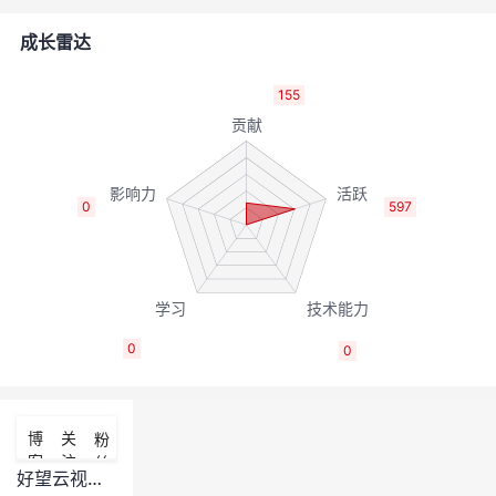
的
Programs
发
者
成长雷达
支
者
我
155
持
学
的
我
我
堂
博
的
我
0
597
的
我
客
论
的
我
我
技
的
坛
圈
的
我
的
我
0
0
术
云
子
直
的
我
课
的
我
支
声
播
活
的
程
认
的
我
博
关
粉
客
注
丝
持
建
动
关
证
实
的
好望云视频，企业版是否有回放视频下载api提供