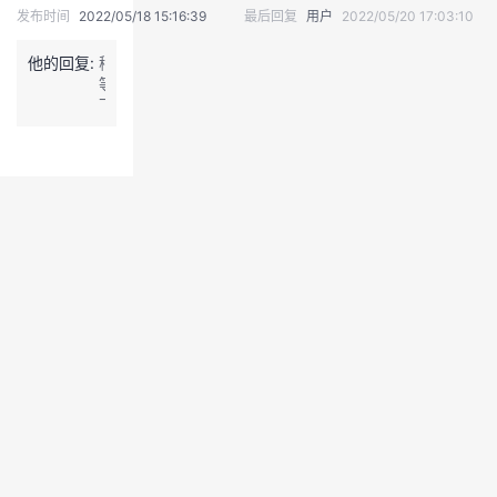
发布时间
2022/05/18 15:16:39
最后回复
用户
2022/05/20 17:03:10
议
注
验
收
他的回复:
稍
藏
等
下，
这
边
帮
你
找
技
术
回
复
下
您。