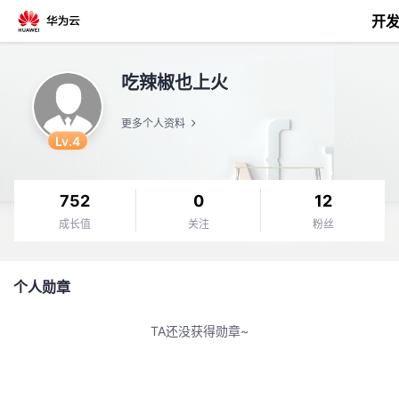
开
返
吃辣椒也上火
回
更多个人资料
Lv.4
752
0
12
个
成长值
关注
粉丝
我
人
个人勋章
我
的
主
TA还没获得勋章~
我
的
开
页
我
的
开
发