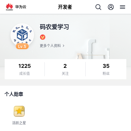
开发者
返
码农爱学习
回
Lv.5
更多个人资料
1225
2
35
个
成长值
关注
粉丝
我
人
个人勋章
我
的
主
我
的
开
页
活跃之星
我
的
开
发