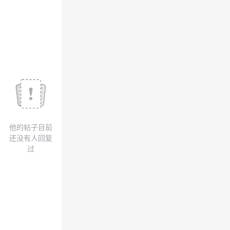
议
注
验
收
藏
他的帖子目前
还没有人回复
过