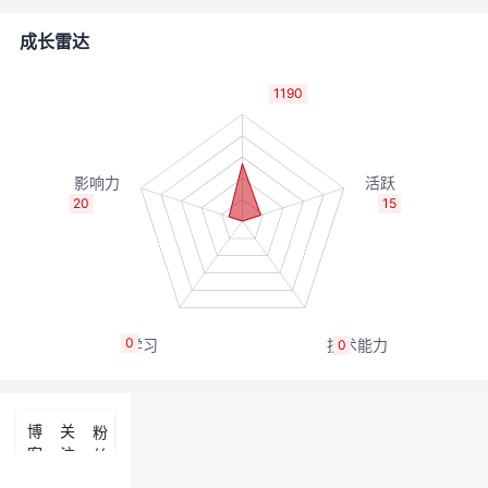
的
Programs
发
者
成长雷达
支
者
我
1190
持
学
的
我
我
堂
博
的
我
20
15
的
我
客
论
的
我
我
技
的
坛
圈
的
我
的
我
0
0
术
云
子
直
的
我
课
的
我
支
声
播
活
的
程
认
的
我
博
关
粉
客
注
丝
持
建
动
关
证
实
的