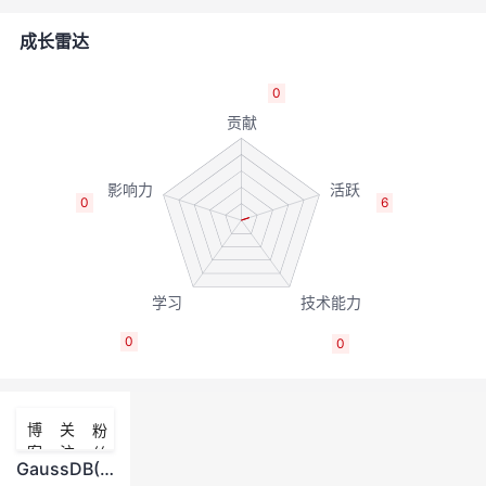
者
成长雷达
我
0
的
我
博
的
我
0
6
客
论
的
我
坛
圈
的
我
0
0
子
直
的
我
我
播
活
的
博
关
粉
客
注
丝
我
动
关
的
GaussDB(DWS) 备份与恢复