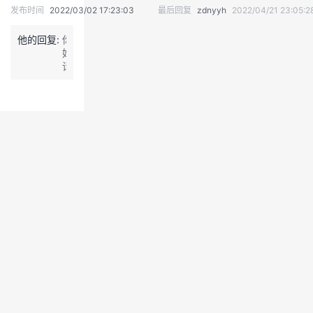
发布时间
2022/03/02 17:23:03
最后回复
zdnyyh
2022/04/21 23:05:2
我
注
的
开
他的回复:
你
的
Programs
发
好，
请
问
支
者
下，
r
持
学
o
a
c
我
堂
h
备
的
我
份
我
工
具
技
的
的
我
从
哪
术
云
里
课
的
我
可
以
支
声
程
认
的
我
下
载，