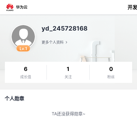
开
返
yd_245728168
回
更多个人资料
Lv.1
6
1
0
个
成长值
关注
粉丝
我
人
个人勋章
的
主
TA还没获得勋章~
开
页
发