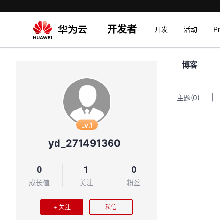
开发者
开发
活动
P
博客
|
主题
(0)
Lv.1
yd_271491360
0
1
0
成长值
关注
粉丝
+ 关注
私信