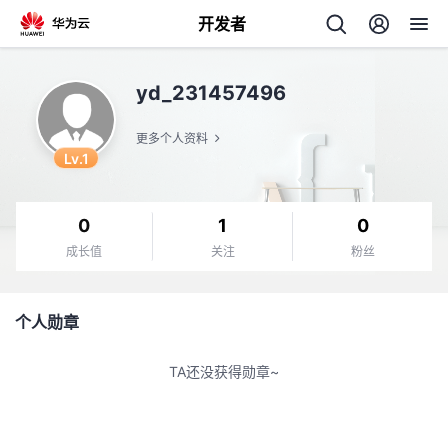
开发者
返
yd_231457496
回
更多个人资料
Lv.1
0
1
0
个
成长值
关注
粉丝
我
人
个人勋章
我
的
主
TA还没获得勋章~
我
的
开
页
我
的
开
发