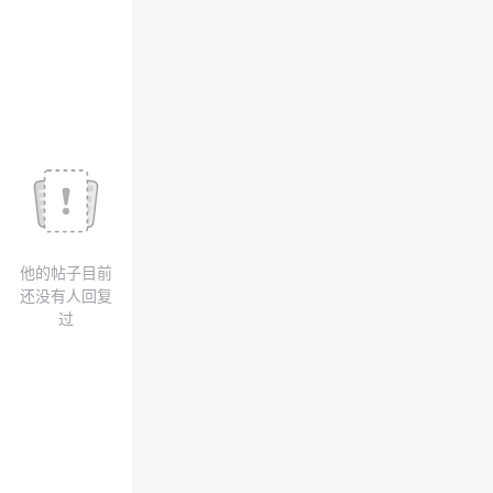
议
注
验
收
藏
他的帖子目前
还没有人回复
过