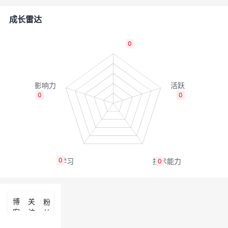
的
Programs
发
者
成长雷达
支
者
我
0
持
学
的
我
我
堂
博
的
我
0
0
的
我
客
论
的
我
我
技
的
坛
圈
的
我
的
我
0
0
术
云
子
直
的
我
课
的
我
支
声
播
活
的
程
认
的
我
博
关
粉
客
注
丝
持
建
动
关
证
实
的