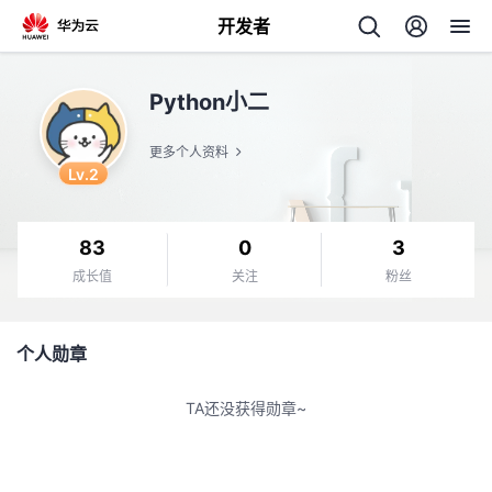
开发者
返
Python小二
回
更多个人资料
Lv.2
83
0
3
个
成长值
关注
粉丝
我
人
个人勋章
我
的
主
TA还没获得勋章~
我
的
开
页
我
的
开
发