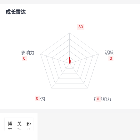
的
Programs
发
者
成长雷达
支
者
我
80
持
学
的
我
我
堂
博
的
我
0
3
的
我
客
论
的
我
我
技
的
坛
圈
的
我
的
我
0
0
术
云
子
直
的
我
课
的
我
支
声
播
活
的
程
认
的
我
博
关
粉
客
注
丝
持
建
动
关
证
实
的