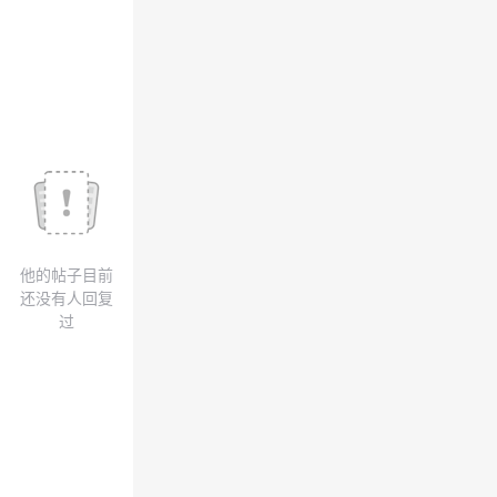
议
注
验
收
藏
他的帖子目前
还没有人回复
过