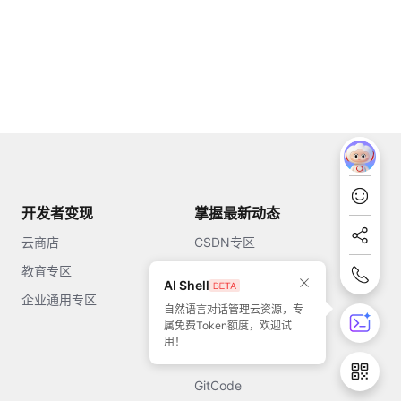
开发者变现
掌握最新动态
云商店
CSDN专区
教育专区
知乎
AI Shell
企业通用专区
开源中国
自然语言对话管理云资源，专
属免费Token额度，欢迎试
51CTO
用！
今日头条
GitCode