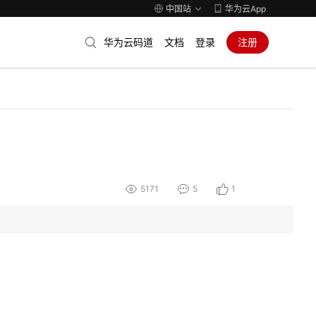
中国站
华为云App
华为云码道
文档
登录
注册
5171
5
1