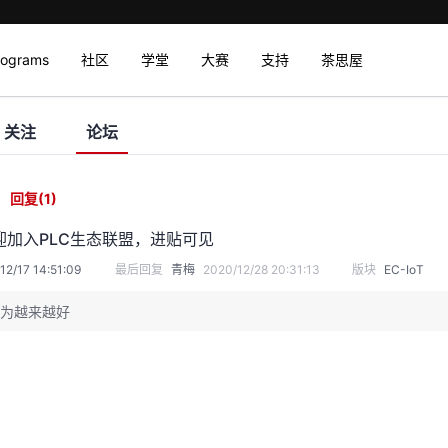
rograms
社区
学堂
大赛
支持
茶思屋
关注
论坛
回复
(1)
迎加入PLC生态联盟，进贴可见
12/17 14:51:09
最后回复
青梅
2020/12/28 20:31:13
版块
EC-IoT
为越来越好