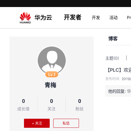
开发者
开发
活动
P
博客
|
主题
(0)
【PLC】欢
Lv.1
发布时间
2019/
青梅
他的回复:
华
0
0
0
成长值
关注
粉丝
+ 关注
私信