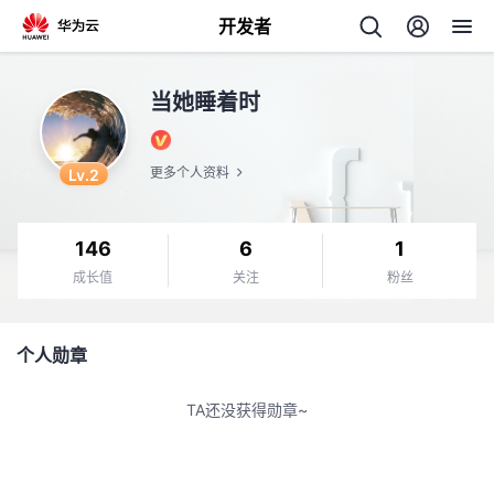
开发者
返
当她睡着时
回
Lv.2
更多个人资料
146
6
1
个
成长值
关注
粉丝
我
人
个人勋章
的
主
TA还没获得勋章~
开
页
发