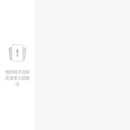
我
注
的
开
的
Programs
发
支
者
持
学
我
堂
他的帖子目前
的
我
我
还没有人回复
过
技
的
的
我
术
云
课
的
我
支
声
程
认
的
我