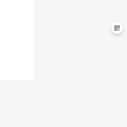
持
建
证
实
的
议
验
收
藏
退
出
登
录