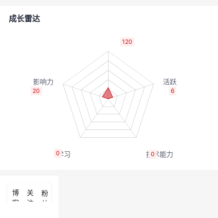
者
成长雷达
我
120
的
我
博
的
我
20
6
客
论
的
我
坛
圈
的
我
0
0
子
直
的
我
我
播
活
的
博
关
粉
客
注
丝
我
动
关
的