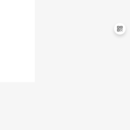
持
建
证
实
的
议
验
收
藏
退
出
登
录