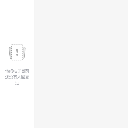
我
注
的
开
的
Programs
发
支
者
持
学
我
堂
他的帖子目前
的
我
我
还没有人回复
过
技
的
的
我
术
云
课
的
我
支
声
程
认
的
我