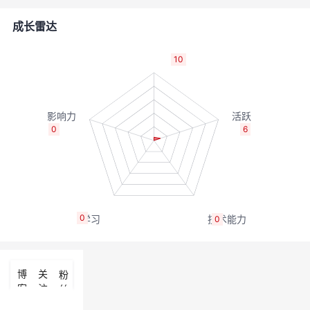
者
成长雷达
我
10
的
我
博
的
我
0
6
客
论
的
我
坛
圈
的
我
0
0
子
直
的
我
我
播
活
的
博
关
粉
客
注
丝
我
动
关
的