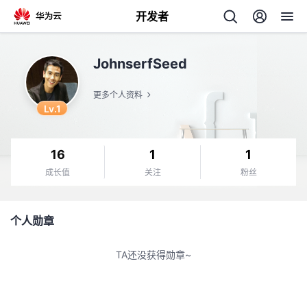
开发者
返
JohnserfSeed
回
更多个人资料
Lv.1
16
1
1
个
成长值
关注
粉丝
我
人
个人勋章
的
主
TA还没获得勋章~
开
页
发