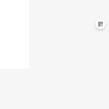
持
建
证
实
的
议
验
收
藏
退
出
登
录