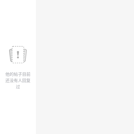
我
注
的
开
的
Programs
发
支
者
持
学
我
堂
他的帖子目前
的
我
我
还没有人回复
过
技
的
的
我
术
云
课
的
我
支
声
程
认
的
我