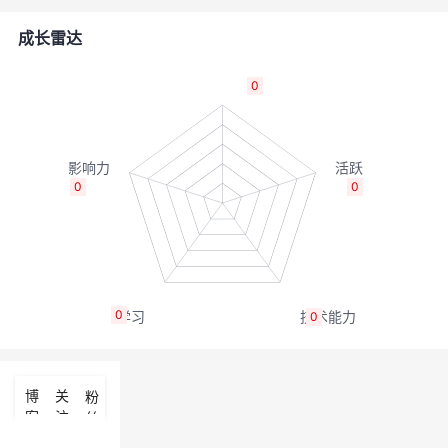
者
成长雷达
我
0
的
我
博
的
我
0
0
客
论
的
我
坛
圈
的
我
0
0
子
直
的
我
我
播
活
的
博
关
粉
客
注
丝
我
动
关
的