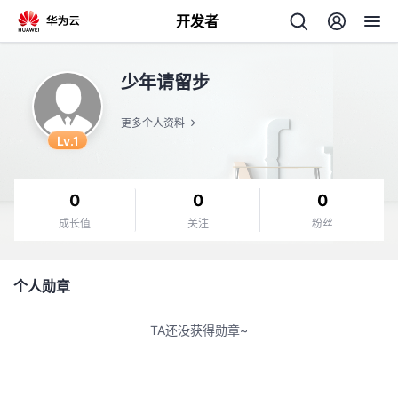
开发者
返
少年请留步
回
更多个人资料
Lv.1
0
0
0
个
成长值
关注
粉丝
我
人
个人勋章
的
主
TA还没获得勋章~
开
页
发