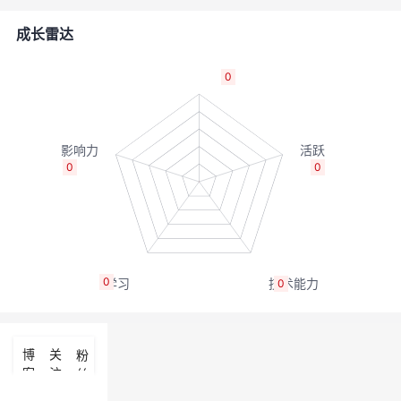
者
成长雷达
我
0
的
我
博
的
我
0
0
客
论
的
我
坛
圈
的
我
0
0
子
直
的
我
我
播
活
的
博
关
粉
客
注
丝
我
动
关
的