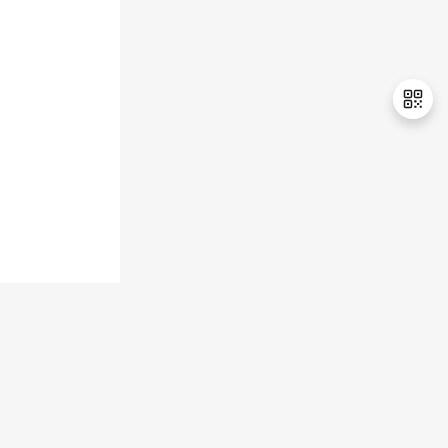
持
建
证
实
的
议
验
收
藏
退
出
登
录