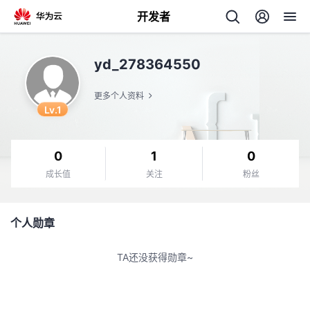
开发者
返
yd_278364550
回
更多个人资料
Lv.1
0
1
0
个
成长值
关注
粉丝
我
人
个人勋章
的
主
TA还没获得勋章~
开
页
发