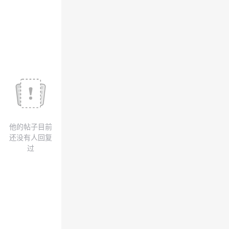
我
注
的
开
的
Programs
发
支
者
持
学
我
堂
他的帖子目前
的
我
我
还没有人回复
过
技
的
的
我
术
云
课
的
我
支
声
程
认
的
我