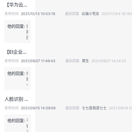
~
【华为云社区外部版主】2021年9月激励评比结果已公布！
2
申
0
请
发布时间
2021/10/13 10:03:16
最后回复
云端小宅女
2021/11/04 16:19:
2
版
1
主
他的回复:
往
年
可
期
9
浏
回
月
览
顾
激
这
【华
励
【EI企业智能】论坛帖子，1*24小时了也没审核通过呀~
个
为
评
帖
云
比
发布时间
2021/09/27 11:46:43
最后回复
黄生
2021/09/27 14:24:23
子
社
结
并
区
果
他的回复:
你
在
外
已
好
下
部
公
~
面
版
布！
这
回
主】
【华
两
复
人脸识别 约束限制 静默 Huoti 检测
2
为
个
你
0
云
帖
的
发布时间
2021/09/15 14:39:09
最后回复
七七是我是七七
2021/09/16 1
2
社
子
申
1
区
发
请
他的回复:
不
年
外
布
信
错
8
部
的
息：
不