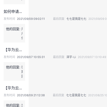
月
版
内
h
错
激
主】
容
t
励
2
如何申请版主？
较
t
评
0
水，
p
比
发布时间
2021/09/09 09:02:11
最后回复
七七是我是七七
2021/09/09 0
2
作
s://
结
1
为
b
果
年
他的回复:
用
外
b
已
8
户
部
s.
公
月
你
版
h
布！
激
好
主，
u
【华
励
~
希
a
【华为云社区外部版主】2021年8月激励评比结果已公布！
为
评
申
望
w
云
比
请
以
发布时间
2021/09/07 10:55:31
最后回复
泽宇-Li
2021/09/07 13:10:49
e
社
结
版
身
i
区
果
主
作
c
他的回复:
往
外
已
请
则，
l
期
部
公
关
发
o
回
版
布！
注
布
u
顾
主】
【华
该
更
d.
【华
2
为
【华为云社区外部版主】2021年7月激励评比结果已公布！
帖：
多
c
为
0
云
h
优
o
云
发布时间
2021/08/09 21:12:38
最后回复
七七是我是七七
2021/08/25 1
2
社
t
质
m/
社
1
区
t
内
f
区
年
他的回复:
加
外
p
容，