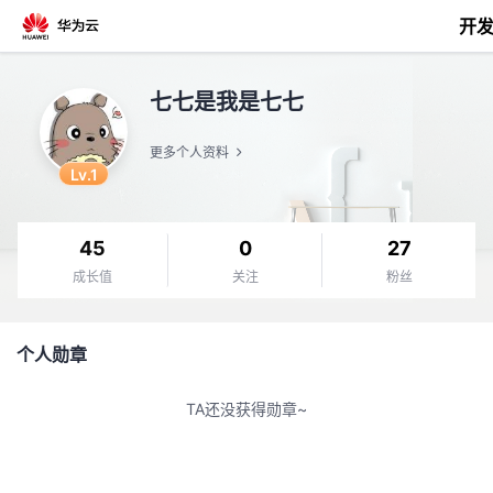
开
返
七七是我是七七
回
更多个人资料
Lv.1
45
0
27
个
成长值
关注
粉丝
我
人
个人勋章
我
的
主
TA还没获得勋章~
我
的
开
页
我
的
开
发