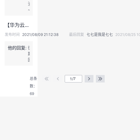
o
外
7
油
部
s://
谢
r
部
月
~
版
b
谢
u
版
激
主】
b
~
m/
主】
励
2
s.
t
【华为云社区外部版主】2021年7月激励评比结果已公布！
2
评
0
h
h
0
比
2
u
发布时间
2021/08/09 21:12:38
最后回复
七七是我是七七
2021/08/25 1
r
2
结
1
a
e
1
果
年
w
他的回复:
往
a
年
已
7
e
期
d
7
公
月
i
回
-
月
布！
激
c
退
顾
4
激
【华
励
l
出
【华
9
励
为
评
o
登
为
7
评
总条
/7
云
比
u
云
1
录
比
社
数：
结
d.
社
3
结
区
果
c
69
区
-
果
外
已
o
外
1
已
部
公
m/
部
-
公
版
布！
f
版
1.
布！
主】
【华
o
主】
h
【华
2
为
r
2
t
为
0
云
u
0
m
云
2
社
m/
2
l
社
1