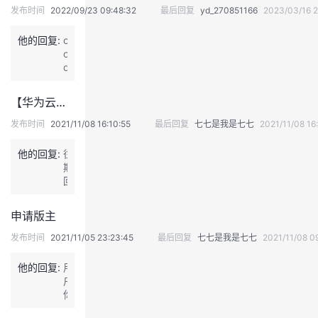
发布时间
2022/09/23 09:48:32
最后回复
yd_270851166
2023/03/16 2
议
注
验
收
他的回复:
c
藏
o
d
e
【华为云社区外部版主】2021年10月激励评比结果已公布！
发布时间
2021/11/08 16:10:55
最后回复
七七是我是七七
2021/11/08 16
他的回复:
往
期
回
顾
【华
申请版主
为
云
发布时间
2021/11/05 23:23:45
最后回复
七七是我是七七
2021/11/08 0
社
区
他的回复:
用
外
户
部
你
版
好
主】