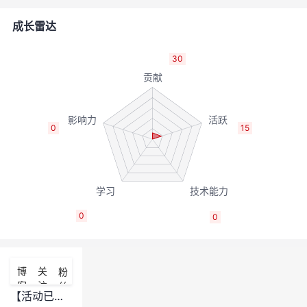
的
Programs
发
者
成长雷达
支
者
我
30
持
学
的
我
我
堂
博
的
我
0
15
的
我
客
论
的
我
我
技
的
坛
圈
的
我
的
我
0
0
术
云
子
直
的
我
课
的
我
支
声
播
活
的
程
认
的
我
博
关
粉
客
注
丝
持
建
动
关
证
实
的
【活动已结束】开发者趣味填词，赢华为FreeBuds Pro 2无线耳机