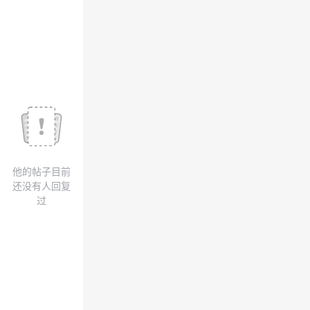
我
注
的
开
的
Programs
发
支
者
持
学
我
堂
他的帖子目前
的
我
我
还没有人回复
过
技
的
的
我
术
云
课
的
我
支
声
程
认
的
我