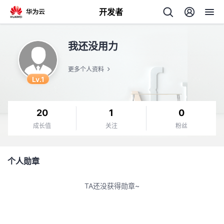
开发者
返
我还没用力
回
更多个人资料
Lv.1
20
1
0
个
成长值
关注
粉丝
我
人
个人勋章
的
主
TA还没获得勋章~
开
页
发