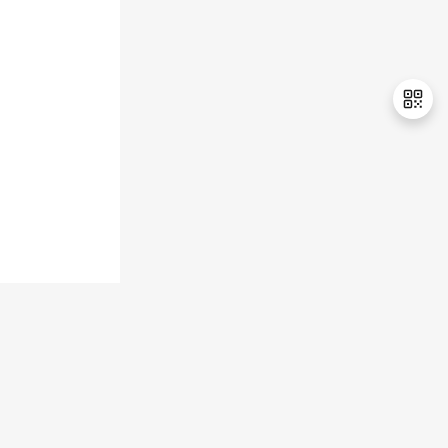
持
建
证
实
的
议
验
收
藏
退
出
登
录