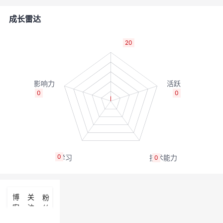
者
成长雷达
我
20
的
我
博
的
我
0
0
客
论
的
我
坛
圈
的
我
0
0
子
直
的
我
我
播
活
的
博
关
粉
客
注
丝
我
动
关
的