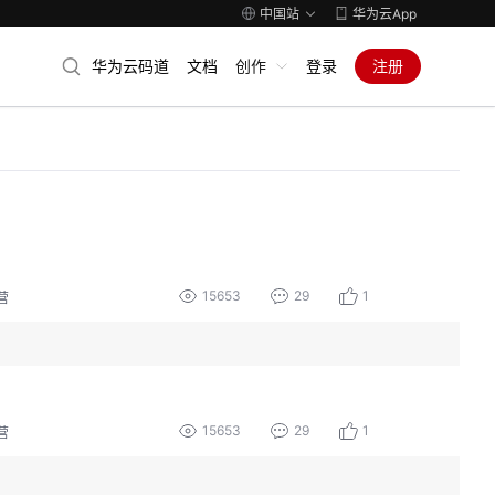
中国站
华为云App
华为云码道
文档
创作
登录
注册
15653
29
1
营
15653
29
1
营