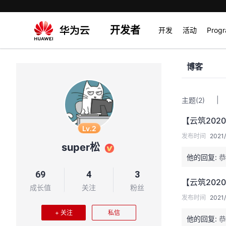
开发者
开发
活动
Prog
博客
|
主题
(2)
【云筑20
Lv.2
发布时间
2021/
super松
他的回复:
恭
69
4
3
【云筑20
成长值
关注
粉丝
发布时间
2021/
+ 关注
私信
他的回复:
恭