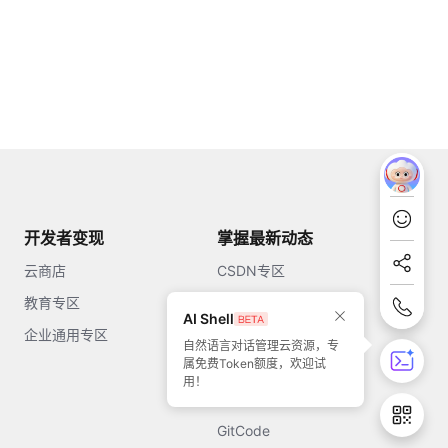
开发者变现
掌握最新动态
云商店
CSDN专区
教育专区
知乎
AI Shell
企业通用专区
开源中国
自然语言对话管理云资源，专
属免费Token额度，欢迎试
51CTO
用！
今日头条
GitCode