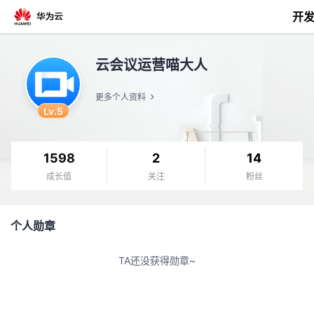
开
返
云会议运营喵大人
回
更多个人资料
Lv.5
1598
2
14
个
成长值
关注
粉丝
我
人
个人勋章
的
主
TA还没获得勋章~
开
页
发