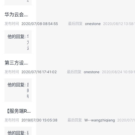
p
的
p
反
华为云会议的REST接口可以在线调试了
o
馈
r
我
发布时间
2020/07/08 08:54:55
最后回复
onestone
2020/08/12 13:58:
t.
们
h
已
他的回复:
华
u
经
为
a
收
云
w
到，
会
e
您
议
i
第三方设备兼容性问题
的
的
c
建
R
l
发布时间
2020/07/16 17:41:02
最后回复
onestone
2020/08/24 10:59:
议
E
o
是
S
u
他的回复:
是
我
T
d.
的
们
接
c
呢
产
口
o
~
品
可
m/
现
改
【服务端Rest】多画面设置有几种方式，在哪里操作？
以
p
在
进
在
r
还
的
发布时间
2019/07/30 15:05:38
最后回复
W--wangzhiqiang
2020/07/1
线
o
不
最
调
d
能
大
他的回复:
硬
试
u