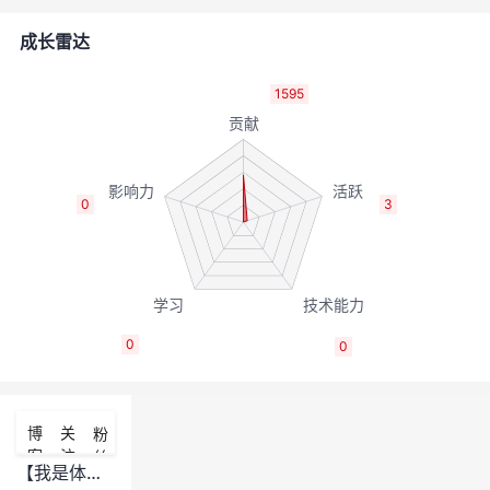
者
成长雷达
我
1595
的
我
博
的
我
0
3
客
论
的
我
坛
圈
的
我
0
0
子
直
的
我
我
播
活
的
博
关
粉
客
注
丝
我
动
关
的
【我是体验官】我对会议新功能的建议~~~会议体验活动三期