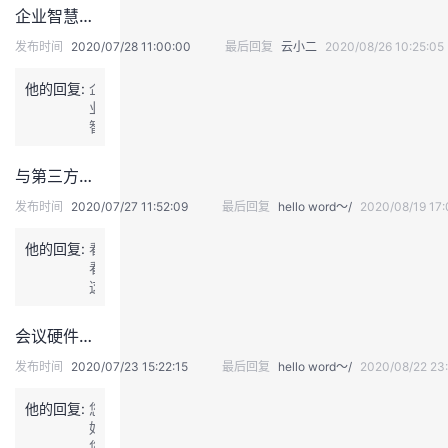
数
持
建
证
实
的
企业智慧屏会议协议
T
据
N
库
发布时间
2020/07/28 11:00:00
最后回复
云小二
2020/08/26 10:25:05
功
议
验
收
蒸
能
蒸
他的回复:
企
的
日
藏
业
购
上
智
买
慧
和
屏
开
与第三方设备或平台互通性问题
有
通
送
喔
发布时间
2020/07/27 11:52:09
最后回复
hello word～/
2020/08/19 17:
三
~
个
他的回复:
看
月
看
的
这
试
个
用
h
会议硬件激活问题
t
t
发布时间
2020/07/23 15:22:15
最后回复
hello word～/
2020/08/22 23:
p
s://
他的回复:
您
s
好，
u
您