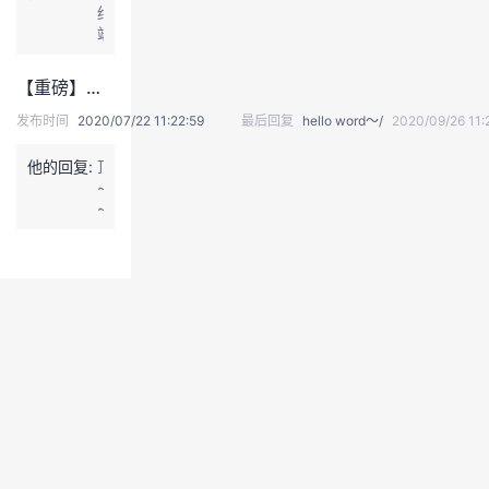
做
动
终
了
c
到
力，
端
~
t
完
感
各
d
全
谢
硬
e
【重磅】华为云会议社区外部版主招募，欢迎加入华为云大家庭！
等
您
终
s
同，
对
端
发布时间
2020/07/22 11:22:59
最后回复
hello word～/
2020/09/26 11:
c
这
云
多
-
个
会
画
m
退
他的回复:
顶
我
议
面
e
~
出
呢
的
设
e
~
登
提
支
置
t
欢
各
录
持。
参
i
迎
厂
见
n
大
商
华
g/
家
之
为
t
踊
间
云
h
跃
都
会
i
报
普
议
r
名
遍
帮
d
~
存
助
_
在
中
t
心
e
>
r