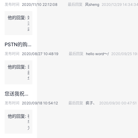
发布时间
2020/11/10 22:12:08
最后回复
风sheng
2020/12/29 14:34:3
我
注
的
开
他的回复:
好
的
Programs
发
活
动，
参
支
者
加
PSTN的购买和开通界面在哪里？
一
持
学
下
发布时间
2020/08/27 10:48:19
最后回复
hello word～/
2020/09/25 19:
他的回复:
我
目
堂
前
华
的
我
我
为
云
您送我祝福，我送您门票：华为数据库社区送华为全联接2020门票啦！
会
技
的
的
我
议
发布时间
2020/09/18 10:54:12
最后回复
疯子、
2020/09/30 00:47:51
暂
术
云
课
的
我
不
他的回复:
祝
开
华
放
支
声
程
认
的
我
为
P
云
S