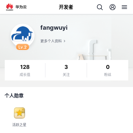
开发者
返
fangwuyi
回
更多个人资料
Lv.2
128
3
0
个
成长值
关注
粉丝
我
人
个人勋章
的
主
开
页
活跃之星
发