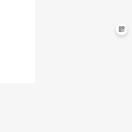
持
建
证
实
的
议
验
收
藏
退
出
登
录