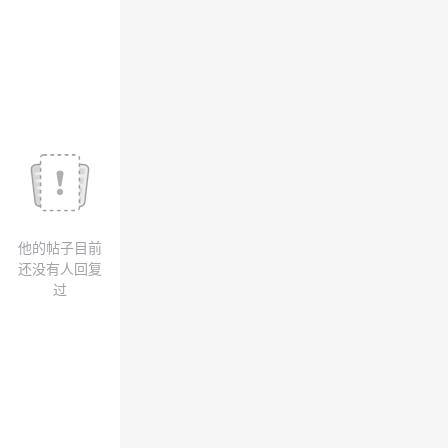
我
注
的
开
的
Programs
发
支
者
持
学
我
堂
他的帖子目前
的
我
我
还没有人回复
过
技
的
的
我
术
云
课
的
我
支
声
程
认
的
我