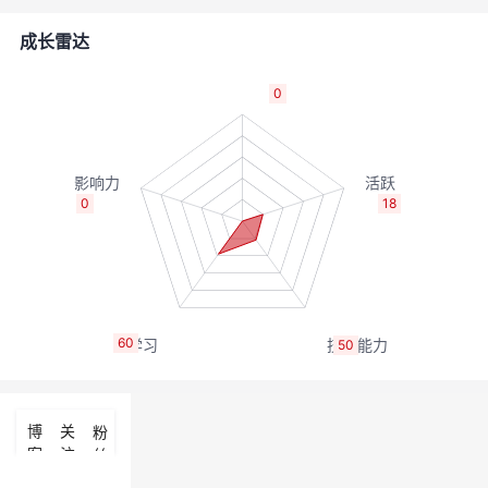
者
成长雷达
我
0
的
我
博
的
我
0
18
客
论
的
我
坛
圈
的
我
60
50
子
直
的
我
我
播
活
的
博
关
粉
客
注
丝
我
动
关
的