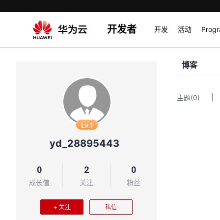
开发者
开发
活动
Prog
博客
|
主题
(0)
Lv.1
yd_28895443
0
2
0
成长值
关注
粉丝
+ 关注
私信