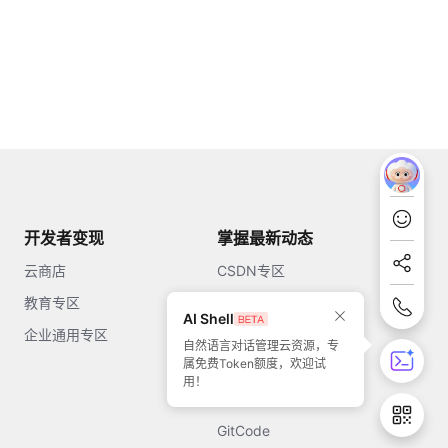
开发者变现
掌握最新动态
云商店
CSDN专区
教育专区
知乎
AI Shell
企业通用专区
开源中国
自然语言对话管理云资源，专
属免费Token额度，欢迎试
51CTO
用！
今日头条
GitCode