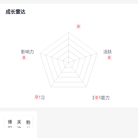
者
成长雷达
我
0
的
我
博
的
我
0
0
客
论
的
我
坛
圈
的
我
0
0
子
直
的
我
我
播
活
的
博
关
粉
客
注
丝
我
动
关
的