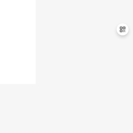
持
建
证
实
的
议
验
收
藏
退
出
登
录