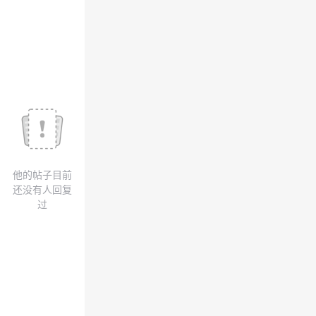
我
注
的
开
的
Programs
发
支
者
持
学
我
堂
他的帖子目前
的
我
我
还没有人回复
过
技
的
的
我
术
云
课
的
我
支
声
程
认
的
我