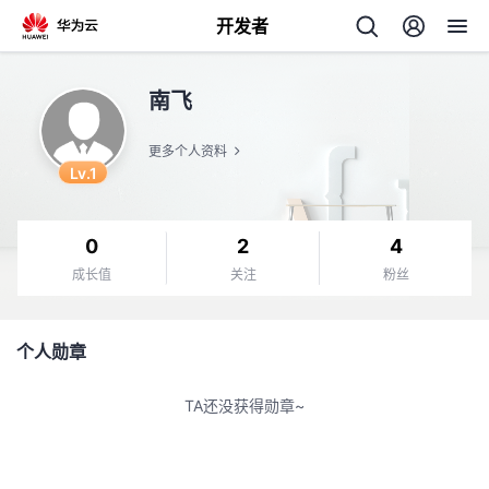
开发者
返
南飞
回
更多个人资料
Lv.1
0
2
4
个
成长值
关注
粉丝
我
人
个人勋章
的
主
TA还没获得勋章~
开
页
发